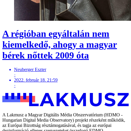
A régióban egyáltalán nem
kiemelkedő, ahogy a magyar
bérek nőttek 2009 óta
Neuberger Eszter
·
2022. február 18. 21:59
·
A Lakmusz a Magyar Digitális Média Obszervatórium (HDMO -
Hungarian Digital Media Observatory) projekt részeként működik,
az Európai Bizottság résztámogatásával, és tagja az európai
dezinformáció-ellenes szervezeteket összefogó EDMO