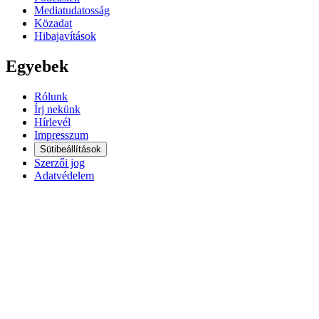
Mediatudatosság
Közadat
Hibajavítások
Egyebek
Rólunk
Írj nekünk
Hírlevél
Impresszum
Sütibeállítások
Szerzői jog
Adatvédelem