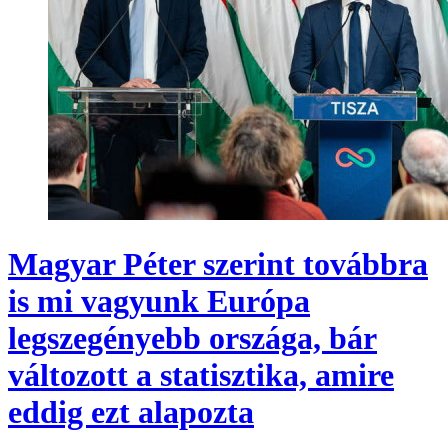
Magyar Péter szerint továbbra
is mi vagyunk Európa
legszegényebb országa, bár
változott a statisztika, amire
eddig ezt alapozta