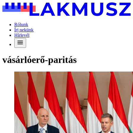
Rólunk
Írj nekünk
Hírlevél
vásárlóerő-paritás