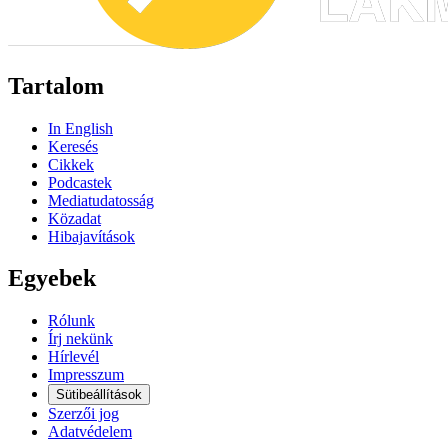
Tartalom
In English
Keresés
Cikkek
Podcastek
Mediatudatosság
Közadat
Hibajavítások
Egyebek
Rólunk
Írj nekünk
Hírlevél
Impresszum
Sütibeállítások
Szerzői jog
Adatvédelem