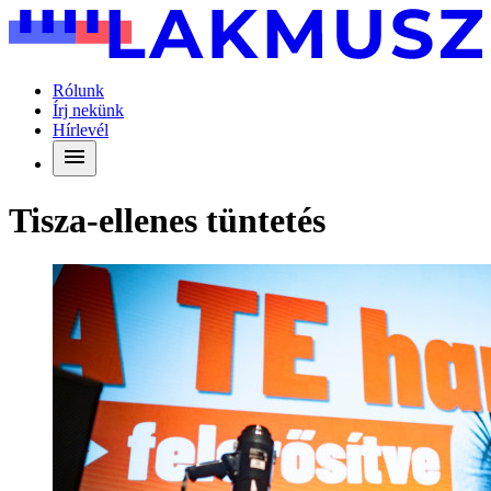
Rólunk
Írj nekünk
Hírlevél
Tisza-ellenes tüntetés