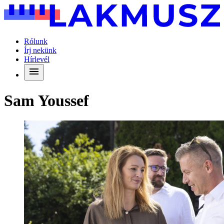
Rólunk
Írj nekünk
Hírlevél
Sam Youssef