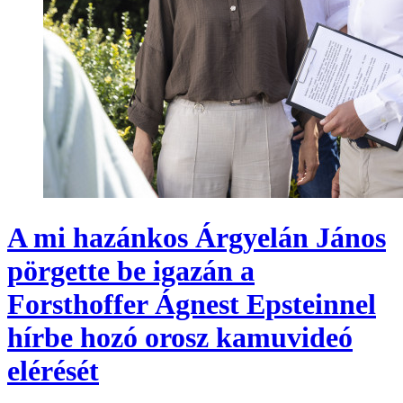
A mi hazánkos Árgyelán János
pörgette be igazán a
Forsthoffer Ágnest Epsteinnel
hírbe hozó orosz kamuvideó
elérését