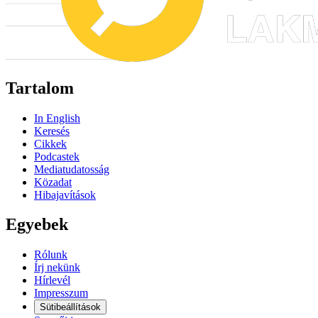
Tartalom
In English
Keresés
Cikkek
Podcastek
Mediatudatosság
Közadat
Hibajavítások
Egyebek
Rólunk
Írj nekünk
Hírlevél
Impresszum
Sütibeállítások