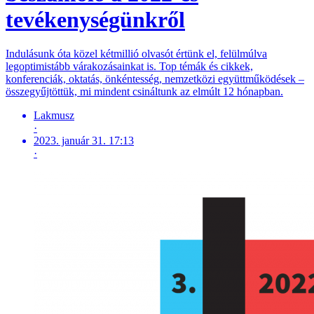
tevékenységünkről
Indulásunk óta közel kétmillió olvasót értünk el, felülmúlva
legoptimistább várakozásainkat is. Top témák és cikkek,
konferenciák, oktatás, önkéntesség, nemzetközi együttműködések –
összegyűjtöttük, mi mindent csináltunk az elmúlt 12 hónapban.
Lakmusz
·
2023. január 31. 17:13
·