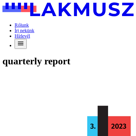
Rólunk
Írj nekünk
Hírlevél
quarterly report