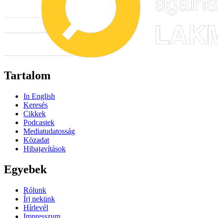
Tartalom
In English
Keresés
Cikkek
Podcastek
Mediatudatosság
Közadat
Hibajavítások
Egyebek
Rólunk
Írj nekünk
Hírlevél
Impresszum