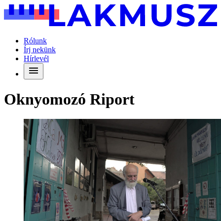
Rólunk
Írj nekünk
Hírlevél
Oknyomozó Riport