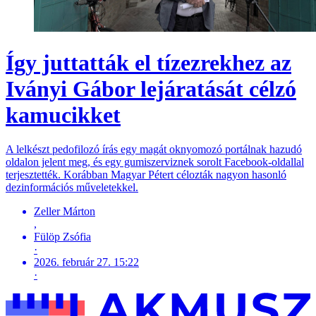
Így juttatták el tízezrekhez az
Iványi Gábor lejáratását célzó
kamucikket
A lelkészt pedofilozó írás egy magát oknyomozó portálnak hazudó
oldalon jelent meg, és egy gumiszerviznek sorolt Facebook-oldallal
terjesztették. Korábban Magyar Pétert célozták nagyon hasonló
dezinformációs műveletekkel.
Zeller Márton
,
Fülöp Zsófia
·
2026. február 27. 15:22
·