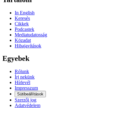
In English
Keresés
Cikkek
Podcastek
Mediatudatosság
Közadat
Hibajavítások
Egyebek
Rólunk
Írj nekünk
Hírlevél
Impresszum
Sütibeállítások
Szerzői jog
Adatvédelem