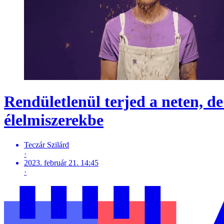
Rendületlenül terjed a neten, d
élelmiszerekbe
Teczár Szilárd
·
2023. február 21. 14:45
·