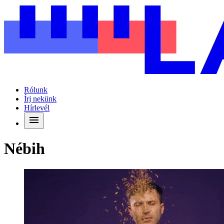
Rólunk
Írj nekünk
Hírlevél
Nébih