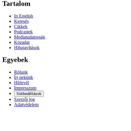
Tartalom
In English
Keresés
Cikkek
Podcastek
Mediatudatosság
Közadat
Hibajavítások
Egyebek
Rólunk
Írj nekünk
Hírlevél
Impresszum
Sütibeállítások
Szerzői jog
Adatvédelem