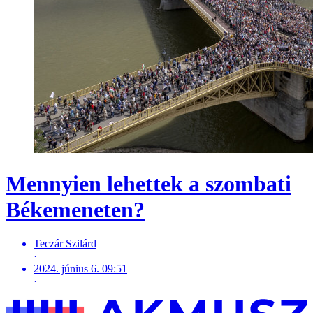
Mennyien lehettek a szombati
Békemeneten?
Teczár Szilárd
·
2024. június 6. 09:51
·