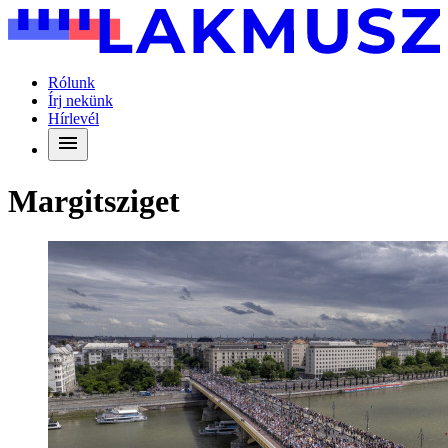
Rólunk
Írj nekünk
Hírlevél
Margitsziget