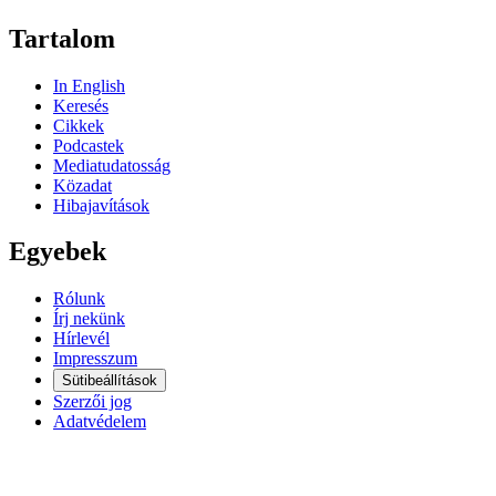
Tartalom
In English
Keresés
Cikkek
Podcastek
Mediatudatosság
Közadat
Hibajavítások
Egyebek
Rólunk
Írj nekünk
Hírlevél
Impresszum
Sütibeállítások
Szerzői jog
Adatvédelem