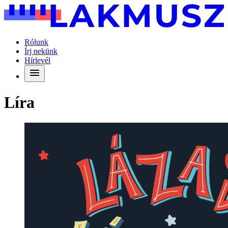
Rólunk
Írj nekünk
Hírlevél
Líra