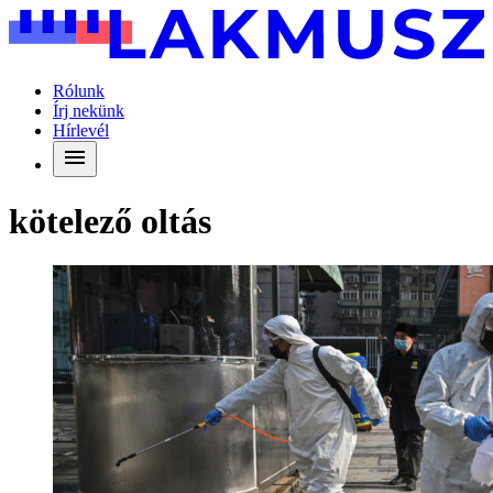
Rólunk
Írj nekünk
Hírlevél
kötelező oltás