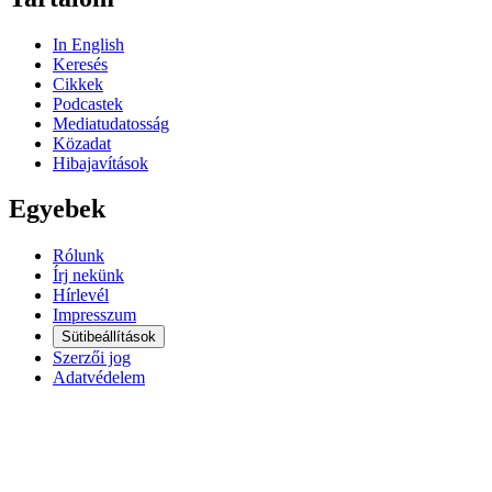
In English
Keresés
Cikkek
Podcastek
Mediatudatosság
Közadat
Hibajavítások
Egyebek
Rólunk
Írj nekünk
Hírlevél
Impresszum
Sütibeállítások
Szerzői jog
Adatvédelem