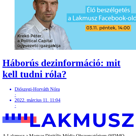
Háborús dezinformáció: mit
kell tudni róla?
Diószegi-Horváth Nóra
·
2022. március 11. 11:04
·
A Lakmusz a Magyar Digitális Média Obszervatórium (HDMO -