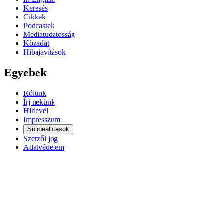
Keresés
Cikkek
Podcastek
Mediatudatosság
Közadat
Hibajavítások
Egyebek
Rólunk
Írj nekünk
Hírlevél
Impresszum
Sütibeállítások
Szerzői jog
Adatvédelem