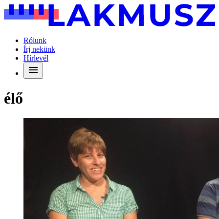
Rólunk
Írj nekünk
Hírlevél
élő