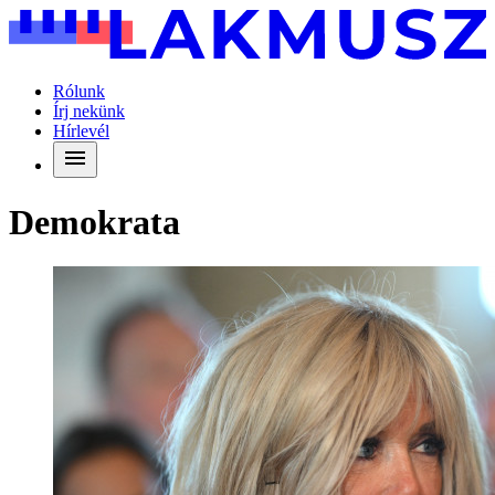
Rólunk
Írj nekünk
Hírlevél
Demokrata