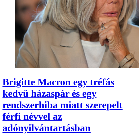
Brigitte Macron egy tréfás
kedvű házaspár és egy
rendszerhiba miatt szerepelt
férfi névvel az
adónyilvántartásban