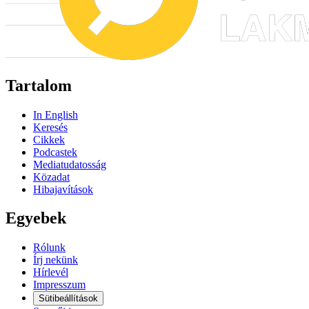
Tartalom
In English
Keresés
Cikkek
Podcastek
Mediatudatosság
Közadat
Hibajavítások
Egyebek
Rólunk
Írj nekünk
Hírlevél
Impresszum
Sütibeállítások