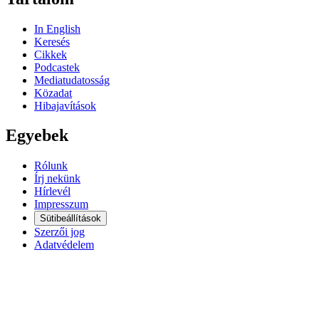
In English
Keresés
Cikkek
Podcastek
Mediatudatosság
Közadat
Hibajavítások
Egyebek
Rólunk
Írj nekünk
Hírlevél
Impresszum
Sütibeállítások
Szerzői jog
Adatvédelem