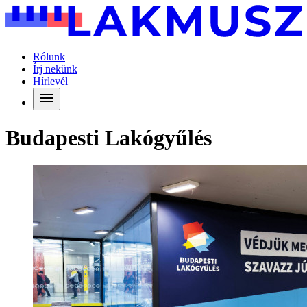
Rólunk
Írj nekünk
Hírlevél
Budapesti Lakógyűlés