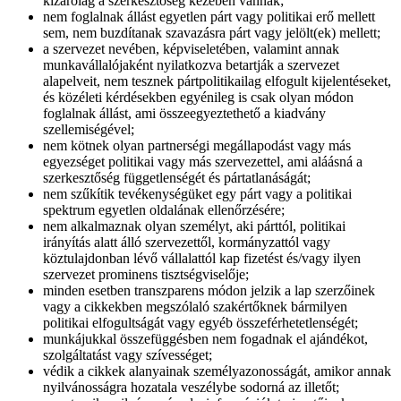
kizárólag a szerkesztőség kezében vannak;
nem foglalnak állást egyetlen párt vagy politikai erő mellett
sem, nem buzdítanak szavazásra párt vagy jelölt(ek) mellett;
a szervezet nevében, képviseletében, valamint annak
munkavállalójaként nyilatkozva betartják a szervezet
alapelveit, nem tesznek pártpolitikailag elfogult kijelentéseket,
és közéleti kérdésekben egyénileg is csak olyan módon
foglalnak állást, ami összeegyeztethető a kiadvány
szellemiségével;
nem kötnek olyan partnerségi megállapodást vagy más
egyezséget politikai vagy más szervezettel, ami aláásná a
szerkesztőség függetlenségét és pártatlanáságát;
nem szűkítik tevékenységüket egy párt vagy a politikai
spektrum egyetlen oldalának ellenőrzésére;
nem alkalmaznak olyan személyt, aki párttól, politikai
irányítás alatt álló szervezettől, kormányzattól vagy
köztulajdonban lévő vállalattól kap fizetést és/vagy ilyen
szervezet prominens tisztségviselője;
minden esetben transzparens módon jelzik a lap szerzőinek
vagy a cikkekben megszólaló szakértőknek bármilyen
politikai elfogultságát vagy egyéb összeférhetetlenségét;
munkájukkal összefüggésben nem fogadnak el ajándékot,
szolgáltatást vagy szívességet;
védik a cikkek alanyainak személyazonosságát, amikor annak
nyilvánosságra hozatala veszélybe sodorná az illetőt;