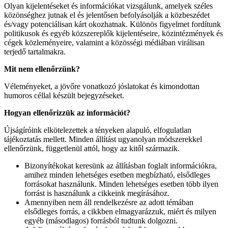
Olyan kijelentéseket és információkat vizsgálunk, amelyek széles
közönséghez jutnak el és jelentősen befolyásolják a közbeszédet
és/vagy potenciálisan kárt okozhatnak. Különös figyelmet fordítunk
politikusok és egyéb közszereplők kijelentéseire, közintézmények és
cégek közleményeire, valamint a közösségi médiában virálisan
terjedő tartalmakra.
Mit nem ellenőrzünk?
Véleményeket, a jövőre vonatkozó jóslatokat és kimondottan
humoros céllal készült bejegyzéseket.
Hogyan ellenőrizzük az információt?
Újságíróink elkötelezettek a tényeken alapuló, elfogulatlan
tájékoztatás mellett. Minden állítást ugyanolyan módszerekkel
ellenőrzünk, függetlenül attól, hogy az kitől származik.
Bizonyítékokat keresünk az állításban foglalt információkra,
amihez minden lehetséges esetben megbízható, elsődleges
forrásokat használunk. Minden lehetséges esetben több ilyen
forrást is használunk a cikkeink megírásához.
Amennyiben nem áll rendelkezésre az adott témában
elsődleges forrás, a cikkben elmagyarázzuk, miért és milyen
egyéb (másodlagos) forrásból tudtunk dolgozni.