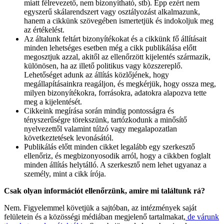
miatt félrevezető, nem bizonyítható, stb). Épp ezért nem
egyszerű skálarendszert vagy osztályozást alkalmazunk,
hanem a cikkünk szövegében ismertetjük és indokoljuk meg
az értékelést.
Az általunk feltárt bizonyítékokat és a cikkünk fő állításait
minden lehetséges esetben még a cikk publikálása előtt
megosztjuk azzal, akitől az ellenőrzött kijelentés származik,
különösen, ha az illető politikus vagy közszereplő.
Lehetőséget adunk az állítás közlőjének, hogy
megállapításainkra reagáljon, és megkérjük, hogy ossza meg,
milyen bizonyítékokra, forrásokra, adatokra alapozva tette
meg a kijelentését.
Cikkeink megírása során mindig pontosságra és
tényszerűségre törekszünk, tartózkodunk a minősítő
nyelvezettől valamint túlzó vagy megalapozatlan
következtetések levonásától.
Publikálás előtt minden cikket legalább egy szerkesztő
ellenőriz, és megbizonyosodik arról, hogy a cikkben foglalt
minden állítás helytálló. A szerkesztő nem lehet ugyanaz a
személy, mint a cikk írója.
Csak olyan információt ellenőrzünk, amire mi találtunk rá?
Nem. Figyelemmel követjük a sajtóban, az intézmények saját
felületein és a közösségi médiában megjelenő tartalmakat,
de várunk