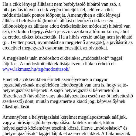
Ha a cikk lényegi állításait nem befolyásoló hibáról van szó, a
hibajavítás tényét a cikk végén tüntetjük fel, jelölve a cikk
módosításának pontos időpontját. Amennyiben a cikk lényegi
állításait befolyásoló (konkrét állítást ellenőrző cikk esetén
különösképp az állításra adott értékelésünket módosító) hibáról van
szó, ezt külön bejegyzésben jelezzük azokon a fórumukon is, ahol
az eredeti cikket közzétettük. Ha a hibás verzió utólag nem javítható
(pl. Twitter-poszt, nyomtatásban megjelenő anyagok), a javításról az
eredetivel megegyező csatornán értesítjük az olvasókat.
A megjelenés után módosított cikkeinket „módosítások” taggel
látjuk el. A módosított cikkek listája ezen a linken érhető el:
www.lakmusz.hu/tag/modositasok/
Emellett a cikkeinkben érintett személyeknek a magyar
jogszabályoknak megfelelően lehetőségük van arra is, hogy sajtó-
helyreigazítást kérjenek. A sajtó-helyreigazítási kérelmekről a
főszerkesztő (távolléte vagy akadályoztatása esetén az őt helyettesítő
szerkesztő) dönt, miután megismerte a kiadó jogi képviselőjének
állásfoglalását.
Amennyiben a helyreigazítási kérelmet megalapozottnak találjuk,
vagy a bíróság sajtó-helyreigazításra kötelez minket, külön
helyreigazító közleményt teszünk közzé, illetve „módosítások” és
„helyreigazítások” taggel látjuk el az eredeti cikket. A Lakmusznak