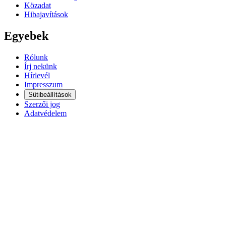
Közadat
Hibajavítások
Egyebek
Rólunk
Írj nekünk
Hírlevél
Impresszum
Sütibeállítások
Szerzői jog
Adatvédelem