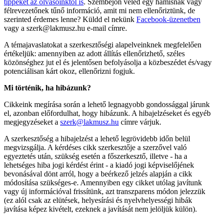
tippeket az olvasóinktól is
. Szembejön veled egy hamisnak vagy
félrevezetőnek tűnő információ, amit mi nem ellenőriztünk, de
szerinted érdemes lenne? Küldd el nekünk
Facebook-üzenetben
vagy a
szerk@lakmusz.hu
e-mail címre.
A témajavaslatokat a szerkesztőségi alapelveinknek megfelelően
értékeljük: amennyiben az adott állítás ellenőrizhető, széles
közönséghez jut el és jelentősen befolyásolja a közbeszédet és/vagy
potenciálisan kárt okoz, ellenőrizni fogjuk.
Mi történik, ha hibázunk?
Cikkeink megírása során a lehető legnagyobb gondossággal járunk
el, azonban előfordulhat, hogy hibázunk. A hibajelzéseket és egyéb
megjegyzéseket a
szerk@lakmusz.hu
címre várjuk.
A szerkesztőség a hibajelzést a lehető legrövidebb időn belül
megvizsgálja. A kérdéses cikk szerkesztője a szerzővel való
egyeztetés után, szükség esetén a főszerkesztő, illetve - ha a
lehetséges hiba jogi kérdést érint - a kiadó jogi képviselőjének
bevonásával dönt arról, hogy a beérkező jelzés alapján a cikk
módosítása szükséges-e. Amennyiben egy cikket utólag javítunk
vagy új információval frissítünk, azt transzparens módon jelezzük
(ez alól csak az elütések, helyesírási és nyelvhelyességi hibák
javítása képez kivételt, ezeknek a javítását nem jelöljük külön).