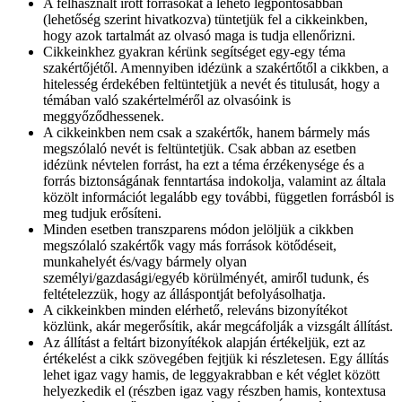
A felhasznált írott forrásokat a lehető legpontosabban
(lehetőség szerint hivatkozva) tüntetjük fel a cikkeinkben,
hogy azok tartalmát az olvasó maga is tudja ellenőrizni.
Cikkeinkhez gyakran kérünk segítséget egy-egy téma
szakértőjétől. Amennyiben idézünk a szakértőtől a cikkben, a
hitelesség érdekében feltüntetjük a nevét és titulusát, hogy a
témában való szakértelméről az olvasóink is
meggyőződhessenek.
A cikkeinkben nem csak a szakértők, hanem bármely más
megszólaló nevét is feltüntetjük. Csak abban az esetben
idézünk névtelen forrást, ha ezt a téma érzékenysége és a
forrás biztonságának fenntartása indokolja, valamint az általa
közölt információt legalább egy további, független forrásból is
meg tudjuk erősíteni.
Minden esetben transzparens módon jelöljük a cikkben
megszólaló szakértők vagy más források kötődéseit,
munkahelyét és/vagy bármely olyan
személyi/gazdasági/egyéb körülményét, amiről tudunk, és
feltételezzük, hogy az álláspontját befolyásolhatja.
A cikkeinkben minden elérhető, releváns bizonyítékot
közlünk, akár megerősítik, akár megcáfolják a vizsgált állítást.
Az állítást a feltárt bizonyítékok alapján értékeljük, ezt az
értékelést a cikk szövegében fejtjük ki részletesen. Egy állítás
lehet igaz vagy hamis, de leggyakrabban e két véglet között
helyezkedik el (részben igaz vagy részben hamis, kontextusa