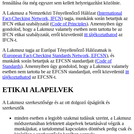
fennállása óta még egyszer sem kellett helyreigazítást közölnie.
A Lakmusz a Nemzetközi Tényellenőrző Hálózat (
International
Fact-Checking Network, IFCN
) tagja, munkánk során betartjuk az
IFCN etikai szabályzatát (
Code of Principles
). Amennyiben úgy
gondolod, hogy a Lakmusz valamely esetben nem tartotta be az
IFCN etikai szabályzatát, erről közvetlenül
itt tájékoztathatod
az
IFCN-t.
A Lakmusz tagja az Európai Tényellenőrző Hálózatnak is
(
European Fact-Checking Standards Network, EFCSN
), és
munkánk során betartjuk az EFCSN standardjait (
Code of
Standards
). Amennyiben úgy gondolod, hogy a Lakmusz valamely
esetben nem tartotta be az EFCSN standardjait, erről közvetlenül
itt
tájékoztathatod
az EFCSN-t.
ETIKAI ALAPELVEK
A Lakmusz szerkesztősége és az ott dolgozó újságírók és
szerkesztők
minden esetben a legjobb szakmai tudásuk szerint, a Lakmusz
módszertanában lefektetett alapelvek betartásával végzik a
munkájukat, a tartalommal kapcsolatos döntések pedig csak és