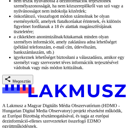
nem teszik nyilvánossá a dezinformációk terjesztőinek
személyazonosságát, ha nem közszereplőkről van szó vagy a
nyilvánosságot nem indokolja közérdek;
önkorlátozó, visszafogott módon számolnak be olyan
eseményekről, amelyek fiatalkorúakat érintenek, és különös
figyelmet fordítanak a 18 év alattiak magánszférájának
tiszteletére;
a cikkekben anonimizálnak/kitakarnak minden olyan
személyes információt, amely zaklatásra adna lehetőséget
(például telefonszám, e-mail cím, útlevélszám,
bankszámlaszám, stb.)
igyekeznek lehetőséget biztosítani a válaszadásra, amikor egy
személyt vagy szervezetet téves információk terjesztésével
vádolnak vagy más módon kritizálnak.
Megosztás
A Lakmusz a Magyar Digitális Média Obszervatórium (HDMO -
Hungarian Digital Media Observatory) projekt részeként működik,
az Európai Bizottság résztámogatásával, és tagja az európai
dezinformáció-ellenes szervezeteket összefogó EDMO
együttműködésnek.