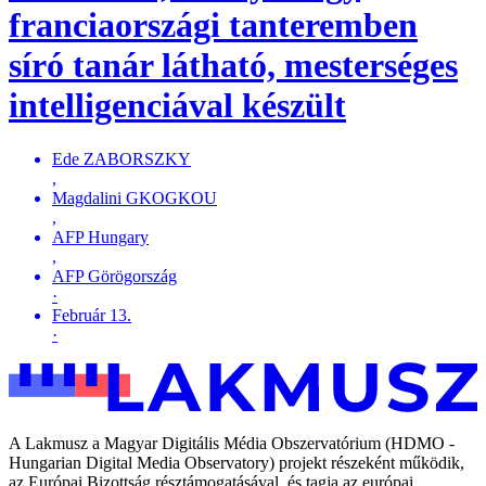
franciaországi tanteremben
síró tanár látható, mesterséges
intelligenciával készült
Ede ZABORSZKY
,
Magdalini GKOGKOU
,
AFP Hungary
,
AFP Görögország
·
Február 13.
·
A Lakmusz a Magyar Digitális Média Obszervatórium (HDMO -
Hungarian Digital Media Observatory) projekt részeként működik,
az Európai Bizottság résztámogatásával, és tagja az európai