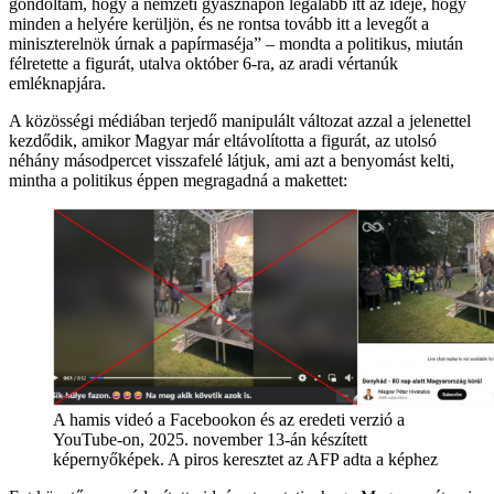
gondoltam, hogy a nemzeti gyásznapon legalább itt az ideje, hogy
minden a helyére kerüljön, és ne rontsa tovább itt a levegőt a
miniszterelnök úrnak a papírmaséja” – mondta a politikus, miután
félretette a figurát, utalva október 6-ra, az aradi vértanúk
emléknapjára.
A közösségi médiában terjedő manipulált változat azzal a jelenettel
kezdődik, amikor Magyar már eltávolította a figurát, az utolsó
néhány másodpercet visszafelé látjuk, ami azt a benyomást kelti,
mintha a politikus éppen megragadná a makettet:
A hamis videó a Facebookon és az eredeti verzió a
YouTube-on, 2025. november 13-án készített
képernyőképek. A piros keresztet az AFP adta a képhez