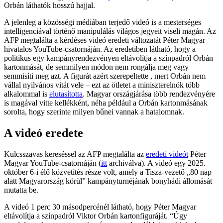
Orbán láthatók hosszú hajjal.
A jelenleg a közösségi médiában terjedő videó is a mesterséges
intelligenciával történő manipulálás világos jegyeit viseli magán. Az
AFP megtalálta a kérdéses videó eredeti változatát Péter Magyar
hivatalos YouTube-csatornáján. Az eredetiben látható, hogy a
politikus egy kampányrendezvényen eltávolítja a színpadról Orbán
kartonmását, de semmilyen módon nem rongálja meg vagy
semmisíti meg azt. A figurát azért szerepeltette , mert Orbán nem
vállal nyilvános vitát vele – ezt az ötletet a miniszterelnök több
alkalommal is
elutasította
. Magyar országjárása több rendezvényére
is magával vitte kellékként, néha például a Orbán kartonmásának
sorolta, hogy szerinte milyen bűnei vannak a hatalomnak.
A videó eredete
Kulcsszavas kereséssel az AFP megtalálta az
eredeti videót
Péter
Magyar YouTube-csatornáján (
itt
archiválva). A videó egy 2025.
október 6-i élő közvetítés része volt, amely a Tisza-vezető „80 nap
alatt Magyarország körül” kampányturnéjának bonyhádi állomását
mutatta be.
A videó 1 perc 30 másodpercénél látható, hogy Péter Magyar
eltávolítja a színpadról Viktor Orbán kartonfiguráját. “Úgy