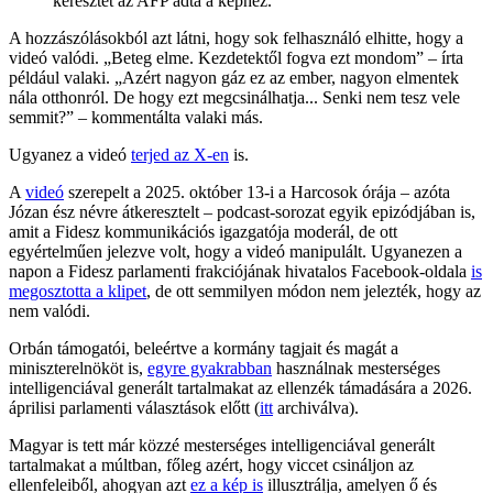
keresztet az AFP adta a képhez.
A hozzászólásokból azt látni, hogy sok felhasználó elhitte, hogy a
videó valódi. „Beteg elme. Kezdetektől fogva ezt mondom” – írta
például valaki. „Azért nagyon gáz ez az ember, nagyon elmentek
nála otthonról. De hogy ezt megcsinálhatja... Senki nem tesz vele
semmit?” – kommentálta valaki más.
Ugyanez a videó
terjed az X-en
is.
A
videó
szerepelt a 2025. október 13-i a Harcosok órája – azóta
Józan ész névre átkeresztelt – podcast-sorozat egyik epizódjában is,
amit a Fidesz kommunikációs igazgatója moderál, de ott
egyértelműen jelezve volt, hogy a videó manipulált. Ugyanezen a
napon a Fidesz parlamenti frakciójának hivatalos Facebook-oldala
is
megosztotta a klipet
, de ott semmilyen módon nem jelezték, hogy az
nem valódi.
Orbán támogatói, beleértve a kormány tagjait és magát a
miniszterelnököt is,
egyre gyakrabban
használnak mesterséges
intelligenciával generált tartalmakat az ellenzék támadására a 2026.
áprilisi parlamenti választások előtt (
itt
archiválva).
Magyar is tett már közzé mesterséges intelligenciával generált
tartalmakat a múltban, főleg azért, hogy viccet csináljon az
ellenfeleiből, ahogyan azt
ez a kép is
illusztrálja, amelyen ő és