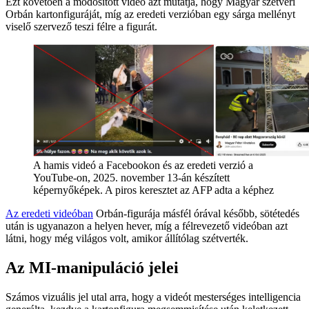
Ezt követően a módosított videó azt mutatja, hogy Magyar szétveri
Orbán kartonfiguráját, míg az eredeti verzióban egy sárga mellényt
viselő szervező teszi félre a figurát.
A hamis videó a Facebookon és az eredeti verzió a
YouTube-on, 2025. november 13-án készített
képernyőképek. A piros keresztet az AFP adta a képhez
Az eredeti videóban
Orbán-figurája másfél órával később, sötétedés
után is ugyanazon a helyen hever, míg a félrevezető videóban azt
látni, hogy még világos volt, amikor állítólag szétverték.
Az MI-manipuláció jelei
Számos vizuális jel utal arra, hogy a videót mesterséges intelligencia