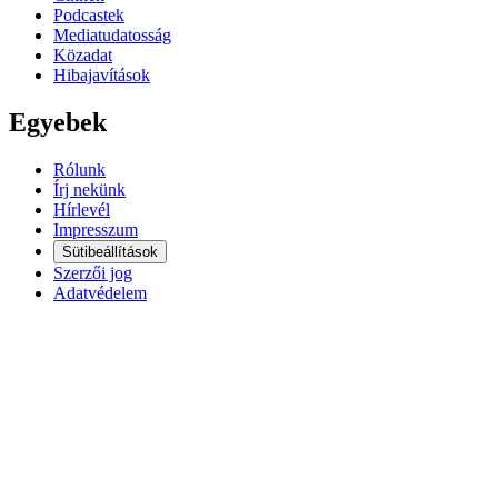
Podcastek
Mediatudatosság
Közadat
Hibajavítások
Egyebek
Rólunk
Írj nekünk
Hírlevél
Impresszum
Sütibeállítások
Szerzői jog
Adatvédelem