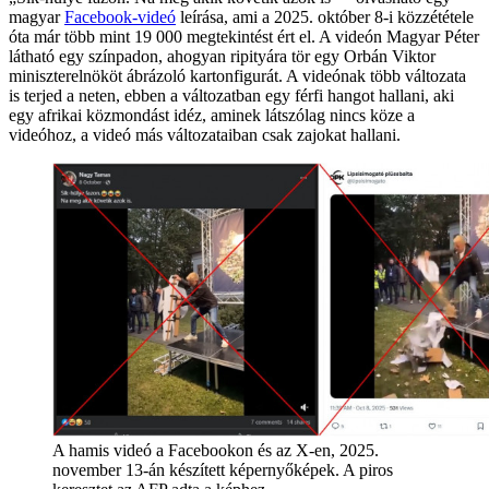
magyar
Facebook-videó
leírása, ami a 2025. október 8-i közzététele
óta már több mint 19 000 megtekintést ért el. A videón Magyar Péter
látható egy színpadon, ahogyan ripityára tör egy Orbán Viktor
miniszterelnököt ábrázoló kartonfigurát. A videónak több változata
is terjed a neten, ebben a változatban egy férfi hangot hallani, aki
egy afrikai közmondást idéz, aminek látszólag nincs köze a
videóhoz, a videó más változataiban csak zajokat hallani.
A hamis videó a Facebookon és az X-en, 2025.
november 13-án készített képernyőképek. A piros