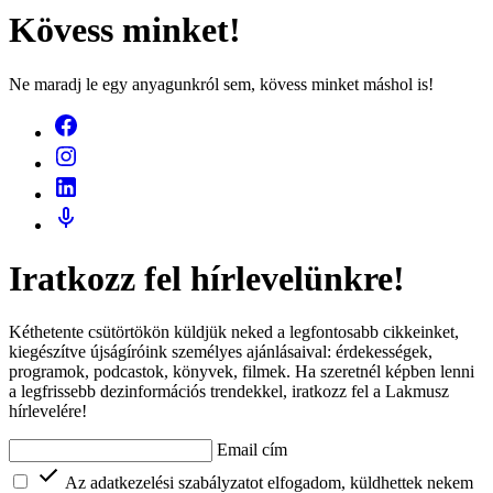
Kövess minket!
Ne maradj le egy anyagunkról sem, kövess minket máshol is!
Iratkozz fel hírlevelünkre!
Kéthetente csütörtökön küldjük neked a legfontosabb cikkeinket,
kiegészítve újságíróink személyes ajánlásaival: érdekességek,
programok, podcastok, könyvek, filmek. Ha szeretnél képben lenni
a legfrissebb dezinformációs trendekkel, iratkozz fel a Lakmusz
hírlevelére!
Email cím
Az adatkezelési szabályzatot elfogadom, küldhettek nekem