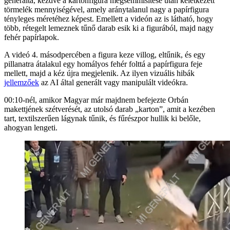
generálta, kezdve a kartonfigura megsemmisítése után keletkezett
törmelék mennyiségével, amely aránytalanul nagy a papírfigura
tényleges méretéhez képest. Emellett a videón az is látható, hogy
több, rétegelt lemeznek tűnő darab esik ki a figurából, majd nagy
fehér papírlapok.
A videó 4. másodpercében a figura keze villog, eltűnik, és egy
pillanatra átalakul egy homályos fehér folttá a papírfigura feje
mellett, majd a kéz újra megjelenik. Az ilyen vizuális hibák
jellemzőek
az AI által generált vagy manipulált videókra.
00:10-nél, amikor Magyar már majdnem befejezte Orbán
makettjének szétverését, az utolsó darab „karton”, amit a kezében
tart, textilszerűen lágynak tűnik, és fűrészpor hullik ki belőle,
ahogyan lengeti.