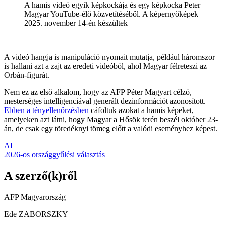
A hamis videó egyik képkockája és egy képkocka Peter
Magyar YouTube-élő közvetítéséből. A képernyőképek
2025. november 14-én készültek
A videó hangja is manipuláció nyomait mutatja, például háromszor
is hallani azt a zajt az eredeti videóból, ahol Magyar félreteszi az
Orbán-figurát.
Nem ez az első alkalom, hogy az AFP Péter Magyart célzó,
mesterséges intelligenciával generált dezinformációt azonosított.
Ebben a tényellenőrzésben
cáfoltuk azokat a hamis képeket,
amelyeken azt látni, hogy Magyar a Hősök terén beszél október 23-
án, de csak egy töredéknyi tömeg előtt a valódi eseményhez képest.
AI
2026-os országgyűlési választás
A szerző(k)ről
AFP Magyarország
Ede ZABORSZKY