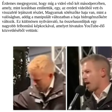
Érdemes megjegyezni, hogy míg a videó első két másodpercében,
amely, mint korábban említettük, egy, az eredeti videóból vett és
visszafelé lejátszott részlet, Magyarnak sötétszőke haja van, mint a
valóságban, addig a manipulált változatban a haja hidrogénszőkére
változik. Ez különösen nyilvánvaló, ha összehasonlítjuk egy
nagyobb felbontású képkockával, amelyet hivatalos YouTube-élő
közvetítéséből vettünk: