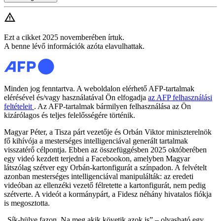
Ezt a cikket 2025 novemberében írtuk.
A benne lévő információk azóta elavulhattak.
Minden jog fenntartva. A weboldalon elérhető AFP-tartalmak
elérésével és/vagy használatával Ön elfogadja
az AFP felhasználási
feltételeit
. Az AFP-tartalmak bármilyen felhasználása az Ön
kizárólagos és teljes felelősségére történik.
Magyar Péter, a Tisza párt vezetője és Orbán Viktor miniszterelnök
fő kihívója a mesterséges intelligenciával generált tartalmak
visszatérő célpontja. Ebben az összefüggésben 2025 októberében
egy videó kezdett terjedni a Facebookon, amelyben Magyar
látszólag szétver egy Orbán-kartonfigurát a színpadon. A felvételt
azonban mesterséges intelligenciával manipulálták: az eredeti
videóban az ellenzéki vezető félretette a kartonfigurát, nem pedig
szétverte. A videót a kormánypárt, a Fidesz néhány hivatalos fiókja
is megosztotta.
„Sík-hülye fazon. Na meg akik követik azok is” – olvasható egy