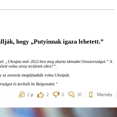
lják, hogy „Putyinnak igaza lehetett.”
el:
„Ukrajna már 2022-ben meg akarta támadni Oroszországot.”
A
ett volna orosz területek ellen?”.
ogy az oroszok megtámadták volna Ukrajnát.
rszágot és kerítsék be Belgorodot.”