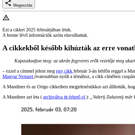
Megosztás
Ezt a cikket 2025 februárjában írtuk.
A benne lévő információk azóta elavulhattak.
A cikkekből később kihúzták az erre vonatk
Kapaszkodjon meg: az ukrán fegyveres erők vezetője meg aka
– ezzel a címmel jelent meg
egy cikk
február 3-án hétfőn reggel a Ma
Magyar Nemzet
óvatosabban nyúlt a témához, a cikk címében csupán
A Mandiner és az Origo cikkeiben megjelenésükkor azt állították, ho
A Mandiner azt írta (
archiválva itt érhető el
):
„Valerij Zaluzsnij már 