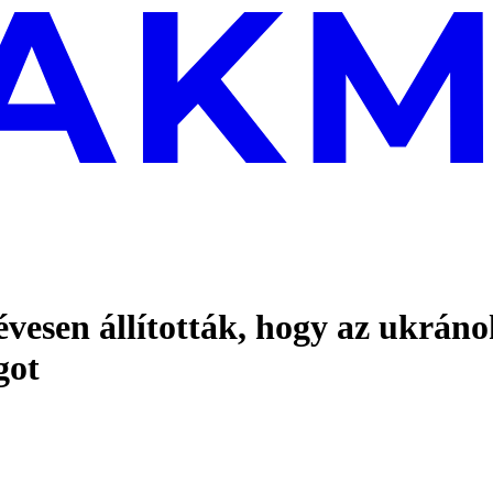
évesen állították, hogy az ukráno
got