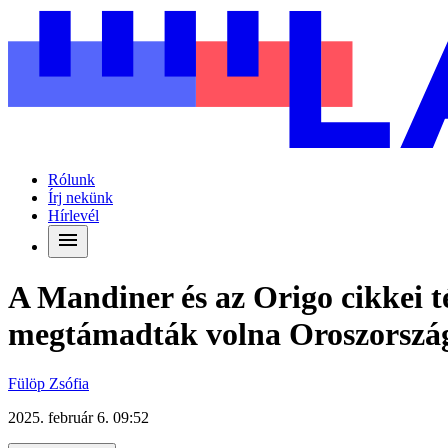
Rólunk
Írj nekünk
Hírlevél
A Mandiner és az Origo cikkei t
megtámadták volna Oroszorszá
Fülöp Zsófia
2025. február 6. 09:52