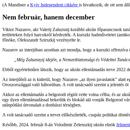
(A Mandiner a
Kyiv Independent cikkére
is hivatkozik, de ott sem ál
Nem február, hanem december
Viktor Nazarov, aki Valerij Zaluzsnij korábbi ukrán főparancsnok taná
területeken folyó harcokról kérdezték. A kurszki hadműveletet (amikor
főnöke, Olekszandr Szirszkij vezényelte le.
Nazarov az interjúban azonban azt mondja, hogy a kurszki offenzíva ö
„Még Zaluzsnyij idején, a Nemzetbiztonsági és Védelmi Tanács eg
Ebből egyértelműen látszik, hogy az ukrán ellentámadás terve 2022 de
Az interjúból az is kiderül, hogy Nazarov „az ilyen javaslatok” alatt 
Oroszországgal való háborúban. A volt tanácsadó szerint a jelentés öt 
Akkor az ellentámadás a belgorodi régiót vette volna célba, és az ukrá
egy ilyen ellentámadással bekerítik és blokád alá vonják Belgorod vá
utánpótlási útvonalait a donbászi térségben.
A volt tanácsadó szerint a tervet előkészítették, csupán politikai dön
Később, 2024. február 8-án Volodimir Zelenszkij ukrán elnök
felment