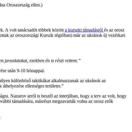
olna Oroszország ellen.)
k. A volt tanácsadót többek között
a kurszki támadásról
és az orosz
tottak az oroszországi Kurszk régióban) már az ukránok új vezérkari
n javaslatokat, ezekben én is részt vettem.”
rése után 9-10 hónappal.
n, milyen különböző taktikákat alkalmazzanak az ukránok az
 áthelyezése ellenséges területre.”
gra. Nazarov arról is beszél az interjúban, hogy a terv az volt, hogy
 további támadására, másrészt megzavarták volna az orosz erők
.