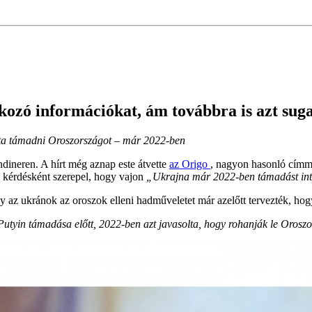
ozó információkat, ám továbbra is azt sugal
rta támadni Oroszországot – már 2022-ben
ndineren. A hírt még aznap este átvette
az Origo
, nagyon hasonló címm
 kérdésként szerepel, hogy vajon
„Ukrajna már 2022-ben támadást intéz
gy az ukránok az oroszok elleni hadműveletet már azelőtt tervezték, h
Putyin támadása előtt, 2022-ben azt javasolta, hogy rohanják le Oroszo