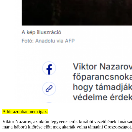
A hír azonban nem igaz.
Viktor Nazarov, az ukrán fegyveres erők korábbi vezetőjének tanácsa
már a háború kitörése előtt meg akarták volna támadni Oroszországot.