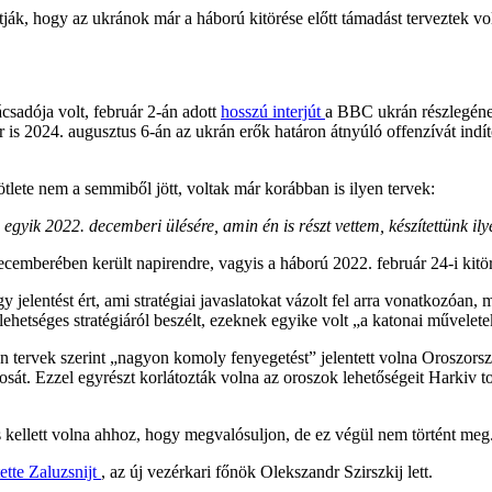
lítják, hogy az ukránok már a háború kitörése előtt támadást terveztek v
csadója volt, február 2-án adott
hosszú interjút
a BBC ukrán részlegéne
 is 2024. augusztus 6-án az ukrán erők határon átnyúló offenzívát indí
tlete nem a semmiből jött, voltak már korábban is ilyen tervek:
yik 2022. decemberi ülésére, amin én is részt vettem, készítettünk ilye
cemberében került napirendre, vagyis a háború 2022. február 24-i kitö
egy jelentést ért, ami stratégiai javaslatokat vázolt fel arra vonatkozóa
lehetséges stratégiáról beszélt, ezeknek egyike volt „a katonai műveletek
n tervek szerint „nagyon komoly fenyegetést” jelentett volna Oroszorszá
rosát. Ezzel egyrészt korlátozták volna az oroszok lehetőségeit Harkiv
tés kellett volna ahhoz, hogy megvalósuljon, de ez végül nem történt meg
ette Zaluzsnijt
, az új vezérkari főnök Olekszandr Szirszkij lett.