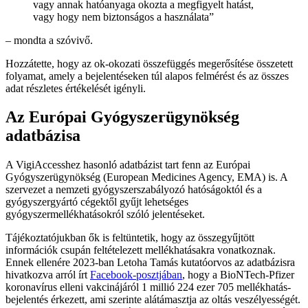
vagy annak hatóanyaga okozta a megfigyelt hatást,
vagy hogy nem biztonságos a használata”
– mondta a szóvivő.
Hozzátette, hogy az ok-okozati összefüggés megerősítése összetett
folyamat, amely a bejelentéseken túl alapos felmérést és az összes
adat részletes értékelését igényli.
Az Európai Gyógyszerügynökség
adatbázisa
A VigiAccesshez hasonló adatbázist tart fenn az Európai
Gyógyszerügynökség (European Medicines Agency, EMA) is. A
szervezet a nemzeti gyógyszerszabályozó hatóságoktól és a
gyógyszergyártó cégektől gyűjt lehetséges
gyógyszermellékhatásokról szóló jelentéseket.
Tájékoztatójukban ők is feltüntetik, hogy az összegyűjtött
információk csupán feltételezett mellékhatásakra vonatkoznak.
Ennek ellenére 2023-ban Letoha Tamás kutatóorvos az adatbázisra
hivatkozva arról írt
Facebook-posztjában
, hogy a BioNTech-Pfizer
koronavírus elleni vakcinájáról 1 millió 224 ezer 705 mellékhatás-
bejelentés érkezett, ami szerinte alátámasztja az oltás veszélyességét.