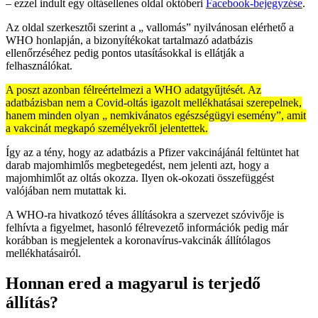
– ezzel indult egy oltásellenes oldal októberi
Facebook-bejegyzése
.
Az oldal szerkesztői szerint a „ vallomás” nyilvánosan elérhető a
WHO honlapján, a bizonyítékokat tartalmazó adatbázis
ellenőrzéséhez pedig pontos utasításokkal is ellátják a
felhasználókat.
A poszt azonban félreértelmezi a WHO adatgyűjtését. Az
adatbázisban nem a Covid-oltás igazolt mellékhatásai szerepelnek,
hanem minden olyan „ nemkivánatos egészségügyi esemény”, amit
a vakcinát megkapó személyekről jelentettek.
Így az a tény, hogy az adatbázis a Pfizer vakcinájánál feltüntet hat
darab majomhimlős megbetegedést, nem jelenti azt, hogy a
majomhimlőt az oltás okozza. Ilyen ok-okozati összefüggést
valójában nem mutattak ki.
A WHO-ra hivatkozó téves állításokra a szervezet szóvivője is
felhívta a figyelmet, hasonló félrevezető információk pedig már
korábban is megjelentek a koronavírus-vakcinák állítólagos
mellékhatásairól.
Honnan ered a magyarul is terjedő
állítás?