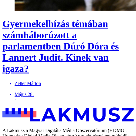
Gyermekelhízás témában
számháborúzott a
parlamentben Dúró Dóra és
Lannert Judit. Kinek van
igaza?
Zeller Márton
·
Május 28.
·
A Lakmusz a Magyar Digitális Média Obszervatórium (HDMO -
Hungarian Digital Media Observatory) projekt részeként működik,