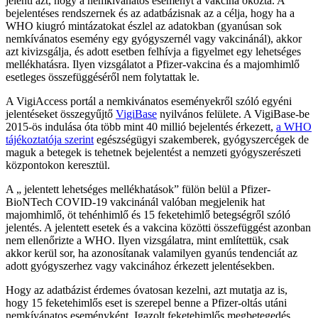
jelenti azt, hogy a nemkivánatos eseményt a vakcina okozta. A
bejelentéses rendszernek és az adatbázisnak az a célja, hogy ha a
WHO kiugró mintázatokat észlel az adatokban (gyanúsan sok
nemkívánatos esemény egy gyógyszernél vagy vakcinánál), akkor
azt kivizsgálja, és adott esetben felhívja a figyelmet egy lehetséges
mellékhatásra. Ilyen vizsgálatot a Pfizer-vakcina és a majomhimlő
esetleges összefüggéséről nem folytattak le.
A VigiAccess portál a nemkivánatos eseményekről szóló egyéni
jelentéseket összegyűjtő
VigiBase
nyilvános felülete. A VigiBase-be
2015-ös indulása óta több mint 40 millió bejelentés érkezett,
a WHO
tájékoztatója szerint
egészségügyi szakemberek, gyógyszercégek de
maguk a betegek is tehetnek bejelentést a nemzeti gyógyszerészeti
központokon keresztül.
A „ jelentett lehetséges mellékhatások” fülön belül a Pfizer-
BioNTech COVID-19 vakcinánál valóban megjelenik hat
majomhimlő, öt tehénhimlő és 15 feketehimlő betegségről szóló
jelentés. A jelentett esetek és a vakcina közötti összefüggést azonban
nem ellenőrizte a WHO. Ilyen vizsgálatra, mint említettük, csak
akkor kerül sor, ha azonosítanak valamilyen gyanús tendenciát az
adott gyógyszerhez vagy vakcinához érkezett jelentésekben.
Hogy az adatbázist érdemes óvatosan kezelni, azt mutatja az is,
hogy 15 feketehimlős eset is szerepel benne a Pfizer-oltás utáni
nemkívánatos eseményként. Igazolt feketehimlős megbetegedés