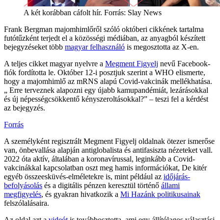
A két korábban cáfolt hír. Forrás: Slay News
Frank Bergman majomhimlőről szóló októberi cikkének tartalma
futótűzként terjedt el a közösségi médiában, az anyagból készített
bejegyzéseket több
magyar felhasználó
is megosztotta az X-en.
A teljes cikket magyar nyelvre a
Megment Figyelj
nevű Facebook-
fiók fordította le. Október 12-i posztjuk szerint a WHO elismerte,
hogy a majomhimlő az mRNS alapú Covid-vakcinák mellékhatása.
„ Erre terveznek alapozni egy újabb kamupandémiát, lezárásokkal
és új népességcsökkentő kényszeroltásokkal?” – teszi fel a kérdést
az bejegyzés.
Forrás
A személyként regisztrált Megment Figyelj oldalnak ötezer ismerőse
van, önbevallása alapján antiglobalista és antifasiszta nézeteket vall.
2022 óta aktív, általában a koronavírussal, leginkább a Covid-
vakcinákkal kapcsolatban oszt meg hamis információkat, De kitér
egyéb összeesküvés-elméletekre is, mint például az
időjárás-
befolyásolás
és a digitális pénzen keresztül történő
állami
megfigyelés
, és gyakran hivatkozik a
Mi Hazánk politikusainak
felszólalásaira.
Az oldal azt a
videót
is továbbosztotta, ami egy állítólagos választási