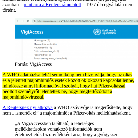
azonban –
mint arra a Reuters rámutatott
– 1977 óta egyáltalán nem
történt.
Forrás: VigiAccess
A WHO adatbázisa tehát semmiképp nem bizonyítja, hogy az oltás
és a jelentett majomhimlős esetek között ok-okozati kapcsolat lenne,
mindössze annyi információval szolgál, hogy hat Pfizer-oltással
beoltott személyről jelentették be, hogy megfertőződött a
majomhimlő-vírussal.
A Reutersnek nyilatkozva
a WHO szóvivője is megerősítette, hogy
nem „ ismerték el” a majomhimlőt a Pfizer-oltás mellékhatásaként.
„A VigiAccessben található, a lehetséges
mellékhatásokra vonatkozó információk nem
értelmezhetők bizonyítékként arra, hogy a gyógyszer