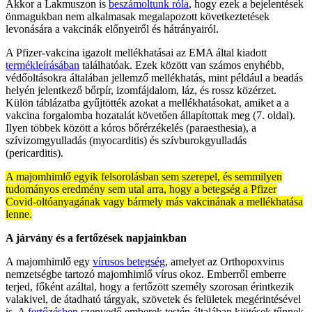
Akkor a Lakmuszon is
beszámoltunk róla
, hogy ezek a bejelentések
önmagukban nem alkalmasak megalapozott következtetések
levonására a vakcinák előnyeiről és hátrányairól.
A Pfizer-vakcina igazolt mellékhatásai az EMA által kiadott
termékleírásában
találhatóak. Ezek között van számos enyhébb,
védőoltásokra általában jellemző mellékhatás, mint például a beadás
helyén jelentkező bőrpír, izomfájdalom, láz, és rossz közérzet.
Külön táblázatba gyűjtötték azokat a mellékhatásokat, amiket a a
vakcina forgalomba hozatalát követően állapítottak meg (7. oldal).
Ilyen többek között a kóros bőrérzékelés (paraesthesia), a
szívizomgyulladás (myocarditis) és szívburokgyulladás
(pericarditis).
A majomhimlő egyik felsorolásban sem szerepel, és semmilyen
tudományos eredmény sem utal arra, hogy a betegség a Pfizer
Covid-oltóanyagának vagy bármely más vakcinának a mellékhatása
lenne.
A járvány és a fertőzések napjainkban
A majomhimlő egy
vírusos betegség
, amelyet az Orthopoxvirus
nemzetségbe tartozó majomhimlő vírus okoz. Emberről emberre
terjed, főként azáltal, hogy a fertőzött személy szorosan érintkezik
valakivel, de átadható tárgyak, szövetek és felületek megérintésével
is. A
fertőzésben
szenvedő emberek testén általában kiütések tűnnek