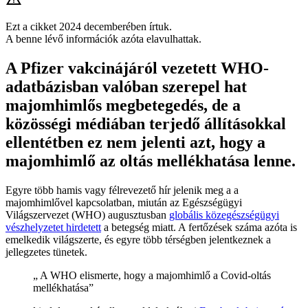
Ezt a cikket 2024 decemberében írtuk.
A benne lévő információk azóta elavulhattak.
A Pfizer vakcinájáról vezetett WHO-
adatbázisban valóban szerepel hat
majomhimlős megbetegedés, de a
közösségi médiában terjedő állításokkal
ellentétben ez nem jelenti azt, hogy a
majomhimlő az oltás mellékhatása lenne.
Egyre több hamis vagy félrevezető hír jelenik meg a a
majomhimlővel kapcsolatban, miután az Egészségügyi
Világszervezet (WHO) augusztusban
globális közegészségügyi
vészhelyzetet hirdetett
a betegség miatt. A fertőzések száma azóta is
emelkedik világszerte, és egyre több térségben jelentkeznek a
jellegzetes tünetek.
„ A WHO elismerte, hogy a majomhimlő a Covid-oltás
mellékhatása”