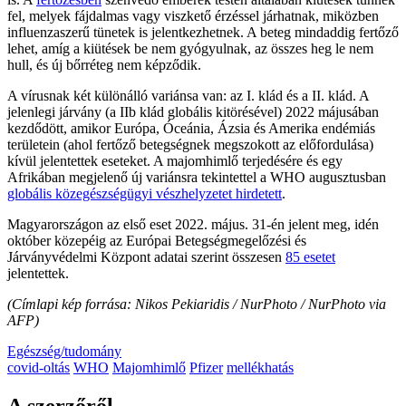
fel, melyek fájdalmas vagy viszkető érzéssel járhatnak, miközben
influenzaszerű tünetek is jelentkezhetnek. A beteg mindaddig fertőző
lehet, amíg a kiütések be nem gyógyulnak, az összes heg le nem
hull, és új bőrréteg nem képződik.
A vírusnak két különálló variánsa van: az I. klád és a II. klád. A
jelenlegi járvány (a IIb klád globális kitörésével) 2022 májusában
kezdődött, amikor Európa, Óceánia, Ázsia és Amerika endémiás
területein (ahol fertőző betegségnek megszokott az előfordulása)
kívül jelentettek eseteket. A majomhimlő terjedésére és egy
Afrikában megjelenő új variánsra tekintettel a WHO augusztusban
globális közegészségügyi vészhelyzetet hirdetett
.
Magyarországon az első eset 2022. május. 31-én jelent meg, idén
október közepéig az Európai Betegségmegelőzési és
Járványvédelmi Központ adatai szerint összesen
85 esetet
jelentettek.
(Címlapi kép forrása: Nikos Pekiaridis / NurPhoto / NurPhoto via
AFP)
Egészség/tudomány
covid-oltás
WHO
Majomhimlő
Pfizer
mellékhatás