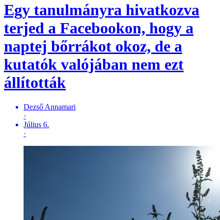
Egy tanulmányra hivatkozva
terjed a Facebookon, hogy a
naptej bőrrákot okoz, de a
kutatók valójában nem ezt
állították
Dezső Annamari
·
Július 6.
·