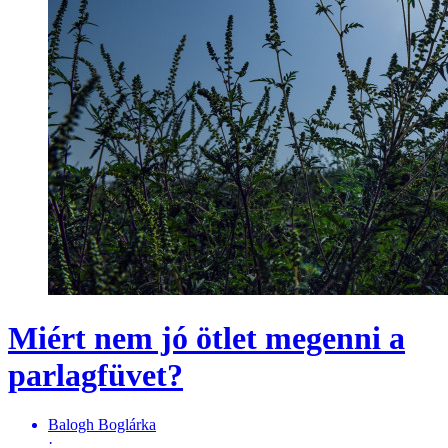
Miért nem jó ötlet megenni a
parlagfüvet?
Balogh Boglárka
·