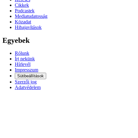
Cikkek
Podcastek
Mediatudatosság
Közadat
Hibajavítások
Egyebek
Rólunk
Írj nekünk
Hírlevél
Impresszum
Sütibeállítások
Szerzői jog
Adatvédelem