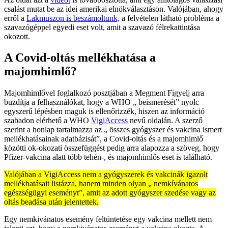
csalást mutat be az idei amerikai elnökválasztáson. Valójában, ahogy
erről a
Lakmuszon is beszámoltunk,
a felvételen látható probléma a
szavazógéppel egyedi eset volt, amit a szavazó félrekattintása
okozott.
A Covid-oltás mellékhatása a
majomhimlő?
Majomhimlővel foglalkozó posztjában a Megment Figyelj arra
buzdítja a felhasználókat, hogy a WHO „ beismerését” nyolc
egyszerű lépésben maguk is ellenőrizzék, hiszen az információ
szabadon elérhető a WHO
VigiAccess
nevű oldalán. A szerző
szerint a honlap tartalmazza az „ összes gyógyszer és vakcina ismert
mellékhatásainak adatbázisát”, a Covid-oltás és a majomhimlő
közötti ok-okozati összefüggést pedig arra alapozza a szöveg, hogy
Pfizer-vakcina alatt több tehén-, és majomhimlős eset is található.
Valójában a VigiAccess nem a gyógyszerek és vakcinák igazolt
mellékhatásait listázza, hanem minden olyan „ nemkívánatos
egészségügyi eseményt”, amit az adott gyógyszer szedése vagy az
oltás beadása után jelentettek.
Egy nemkivánatos esemény feltüntetése egy vakcina mellett nem