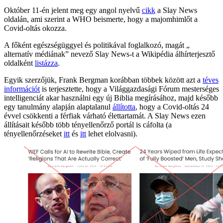
Október 11-én jelent meg egy angol nyelvű
cikk
a Slay News
oldalán, ami szerint a WHO beismerte, hogy a majomhimlőt a
Covid-oltás okozza.
A főként egészségüggyel és politikával foglalkozó, magát „
alternatív médiának” nevező Slay News-t a Wikipédia álhírterjesztő
oldalként
listázza
.
Egyik szerzőjük, Frank Bergman korábban többek között azt a
téves
információt
is terjesztette, hogy a Világgazdasági Fórum mesterséges
intelligenciát akar használni egy új Biblia megírásához, majd később
egy tanulmány alapján alaptalanul
állította
, hogy a Covid-oltás 24
évvel csökkenti a férfiak várható élettartamát. A Slay News ezen
állításait később több tényellenőrző portál is cáfolta (a
tényellenőrzéseket
itt
és
itt
lehet elolvasni).