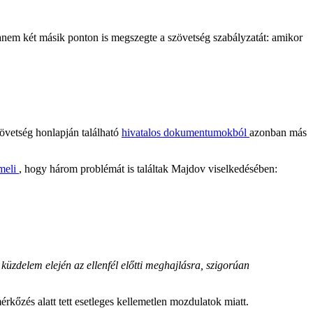
 hanem két másik ponton is megszegte a szövetség szabályzatát: amikor
zövetség honlapján található
hivatalos dokumentumokból
azonban más
emeli
, hogy három problémát is találtak Majdov viselkedésében:
küzdelem elején az ellenfél előtti meghajlásra, szigorúan
kőzés alatt tett esetleges kellemetlen mozdulatok miatt.