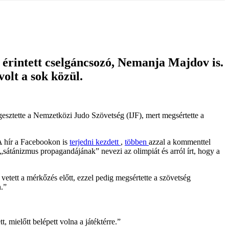
 érintett cselgáncsozó, Nemanja Majdov is.
olt a sok közül.
esztette a Nemzetközi Judo Szövetség (IJF), mert megsértette a
 A hír a Facebookon is
terjedni kezdett
,
többen
azzal a kommenttel
„sátánizmus propagandájának” nevezi az olimpiát és arról írt, hogy a
vetett a mérkőzés előtt, ezzel pedig megsértette a szövetség
n.”
, mielőtt belépett volna a játéktérre.”