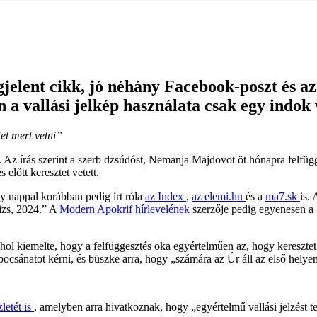
jelent cikk, jó néhány Facebook-poszt és az
 vallási jelkép használata csak egy indok v
tet mert vetni”
 Az írás szerint a szerb dzsúdóst, Nemanja Majdovot öt hónapra felfügg
 előtt keresztet vetett.
ny nappal korábban pedig írt róla
az Index
,
az elemi.hu
és a
ma7.sk
is.
rizs, 2024.” A
Modern Apokrif hírlevelének
szerzője pedig egyenesen a 
ahol kiemelte, hogy a felfüggesztés oka egyértelműen az, hogy keresztet 
 bocsánatot kérni, és büszke arra, hogy „számára az Úr áll az első helye
letét is
, amelyben arra hivatkoznak, hogy „egyértelmű vallási jelzést tett