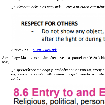
„A küzdelem előtt, alatt vagy után, illetve a hivatalos ceremón
Részlet az IJF
etikai kódexéből
Azzal, hogy Majdov már a játéktéren levette a sportfelszerelésének bi
hogy:
„A sportolóknak a judogit
[a dzsúdóban viselt ruházat, amely n
egyik részét sem szabad eltávolítani, ahogy hozzáadni sem lehe
zónát.”