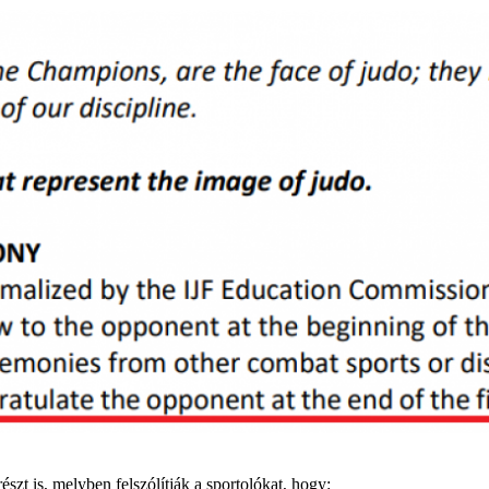
észt is, melyben felszólítják a sportolókat, hogy: