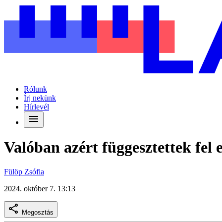
Rólunk
Írj nekünk
Hírlevél
Valóban azért függesztettek fel 
Fülöp Zsófia
2024. október 7. 13:13
Megosztás