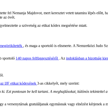
tette fel Nemanja Majdovot, mert keresztet vetett tatamira lépés előtt,
te az övét.
yelmeztette a szövetség az etikai kódex megsértése miatt.
 megörökítették
, és maga a sportoló is elismerte. A Nemzetközi Judo S
rb sportoló
140 napos felfüggesztéséről
. Az
indoklásban a bizottság ki
ól.
e
az IJF etikai kódexének
3-as cikkelyét, mely szerint:
i. Ezt pontosan be kell tartani. A meghajlásokat, különös tekintettel a 
y a versenytársak gratuláljanak egymásnak vagy elnézést kérjenek a mér