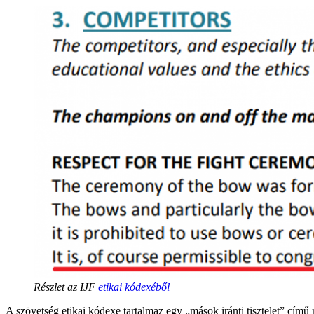
Részlet az IJF
etikai kódexéből
A szövetség etikai kódexe tartalmaz egy „mások iránti tisztelet” című r