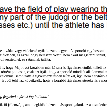
 a vádat vagy védekező nyilatkozatot tegyen. A sportoló egy hosszú lev
 az életében, és azzal, hogy keresztet vetett, nem akart megsérteni senkit,
llvesztettnek és sátáninak találta.
zt is, hogy Majdovot korábban már kétszer is figyelmeztetniük kellett a
történt pontosan, csak azt írják, hogy a sportoló mindkét alkalommal az 
alommal sem vitatta a figyelmeztetésben leírtakat, így „nem helytálló az 
en.” Ebből tehát az következik, hogy a korábbi figyelmeztetéseket is a m
 fegyelmi eljárást fog indítani.”
 fő jellemzője, ami megkülönbözteti más sportágaktól, az a tisztelethe