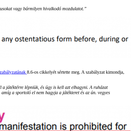
sztusokat vagy bármilyen hivalkodó mozdulatot.”
 szabályzatának
8.6-os cikkelyét sértette meg. A szabályzat kimondja,
 a játéktérre lépniük, és úgy is kell azt elhagyni. A ruházat
amíg a sportoló el nem hagyja a játékteret és az ún. vegyes