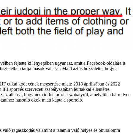
élben fejtette ki lényegében ugyanazt, amit a Facebook-oldalára is
 tiszteletben tartja mások vallását. Majd azt is hozzátette, hogy a
z IJF etikai kódexének megsértése miatt: 2018 áprilisában és 2022
IFJ sport és szervezeti szabályzatában leírtakkal ellentétes
az állítása, hogy nem tudott arról a szabályról, amely tiltja bármilyen
ostanihoz hasonló okok miatt kapta a sportoló.
z való ragaszkodás valamint a tatamin való helyes és önuralomra