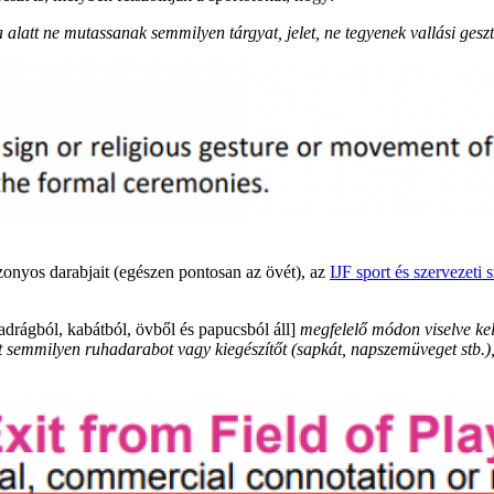
ia alatt ne mutassanak
semmilyen tárgyat, jelet, ne tegyenek vallási ge
zonyos darabjait (egészen pontosan az övét), az
IJF sport és szervezeti
adrágból, kabátból, övből és papucsból áll]
megfelelő módon viselve kell
t semmilyen ruhadarabot vagy kiegészítőt (sapkát, napszemüveget stb.), 