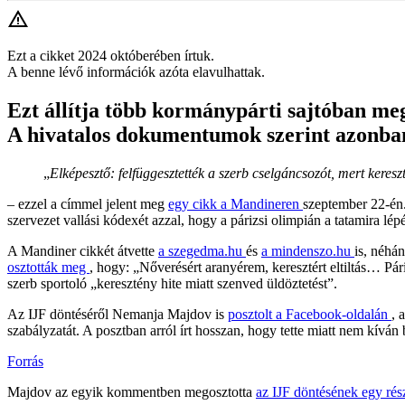
Ezt a cikket 2024 októberében írtuk.
A benne lévő információk azóta elavulhattak.
Ezt állítja több kormánypárti sajtóban meg
A hivatalos dokumentumok szerint azonban a
„
Elképesztő: felfüggesztették a szerb cselgáncsozót, mert keresz
– ezzel a címmel jelent meg
egy cikk a Mandineren
szeptember 22-én.
szervezet vallási kódexét azzal, hogy a párizsi olimpián a tatamira lépés
A Mandiner cikkét átvette
a szegedma.hu
és
a mindenszo.hu
is, néhá
osztották meg
, hogy: „Nőverésért aranyérem, keresztért eltiltás… Pá
szerb sportoló „keresztény hite miatt szenved üldöztetést”.
Az IJF döntéséről Nemanja Majdov is
posztolt a Facebook-oldalán
, 
szabályzatát. A posztban arról írt hosszan, hogy tette miatt nem kíván
Forrás
Majdov az egyik kommentben megosztotta
az IJF döntésének egy rész