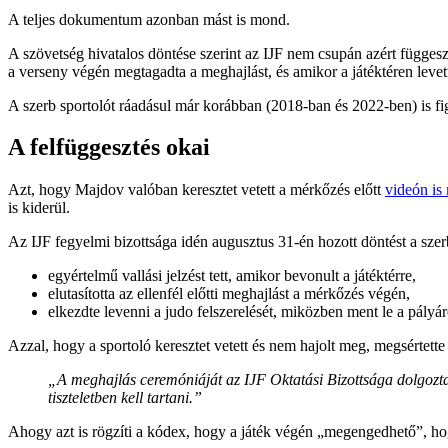
A teljes dokumentum azonban mást is mond.
A szövetség hivatalos döntése szerint az IJF nem csupán azért függesz
a verseny végén megtagadta a meghajlást, és amikor a játéktéren levet
A szerb sportolót ráadásul már korábban (2018-ban és 2022-ben) is fig
A felfüggesztés okai
Azt, hogy Majdov valóban keresztet vetett a mérkőzés előtt
videón is
is kiderül.
Az IJF fegyelmi bizottsága idén augusztus 31-én hozott döntést a sze
egyértelmű vallási jelzést tett, amikor bevonult a játéktérre,
elutasította az ellenfél előtti meghajlást a mérkőzés végén,
elkezdte levenni a judo felszerelését, miközben ment le a pályár
Azzal, hogy a sportoló keresztet vetett és nem hajolt meg, megsértett
„A meghajlás ceremóniáját az IJF Oktatási Bizottsága dolgozta k
tiszteletben kell tartani.”
Ahogy azt is rögzíti a kódex, hogy a játék végén „megengedhető”, hog