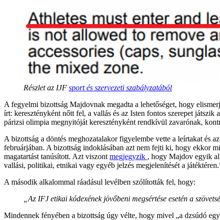
Részlet az IJF
sport és szervezeti szabályzatából
A fegyelmi bizottság Majdovnak megadta a lehetőséget, hogy elismerje
írt: keresztényként nőtt fel, a vallás és az Isten fontos szerepet játszik
párizsi olimpia megnyitóját keresztényként rendkívül zavarónak, kontro
A bizottság a döntés meghozatalakor figyelembe vette a leírtakat és a
februárjában. A bizottság indoklásában azt nem fejti ki, hogy ekkor mi 
magatartást tanúsított. Azt viszont
megjegyzik
, hogy Majdov egyik alk
vallási, politikai, etnikai vagy egyéb jelzés megjelenítését a játéktér
A második alkalommal ráadásul levélben szólították fel, hogy:
„Az IFJ etikai kódexének jövőbeni megsértése esetén a szövetség
Mindennek fényében a bizottság úgy vélte, hogy mivel „a dzsúdó egyik