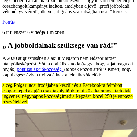
legismertebb arcainak közreműködésével – ugyanis december elején
összehangolt kampányt indított, amelyben a jövő „profi jobboldali
véleményvezéreit”, illetve „ digitális szabadságharcosait” keresik.
Forrás
6 infuenszer 6 videója 1 mixben
„ A jobboldalnak szüksége van rád!”
A 2020 augusztusában alakult Megafon nem először hirdet
utánpótlásképzést. Sőt, a digitális tanoda (vagy ahogy saját magukat
hívják,
politikai akcióközösség
) többek között arról is ismert, hogy
kapui egész évben nyitva állnak a jelentkezők előtt:
a cég Polgár utcai irodájában készült és a Facebookra feltöltött
csoportképei alapján csak tavaly több mint 20 alkalommal tartottak
ingyenes, négynapos közösségimédia-képzést, közel 250 jelentkező
részvételével.