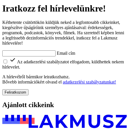
Iratkozz fel hírlevelünkre!
Kéthetente csütörtökön küldjük neked a legfontosabb cikkeinket,
kiegészítve újságíróink személyes ajánlásaival: érdekességek,
programok, podcastok, könyvek, filmek. Ha szeretnél képben lenni
a legfrissebb dezinformációs trendekkel, iratkozz fel a Lakmusz
hírlevelére!
Email cím
Az adatkezelési szabályzatot elfogadom, küldhettek nekem
hírlevelet.
A hírlevélről bármikor leiratkozhatsz.
Bővebb információkért olvasd el
adatkezelési szabályzatunkat!
Feliratkozom
Ajánlott cikkeink