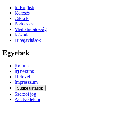
In English
Keresés
Cikkek
Podcastek
Mediatudatosság
Közadat
Hibajavítások
Egyebek
Rólunk
Írj nekünk
Hírlevél
Impresszum
Sütibeállítások
Szerzői jog
Adatvédelem