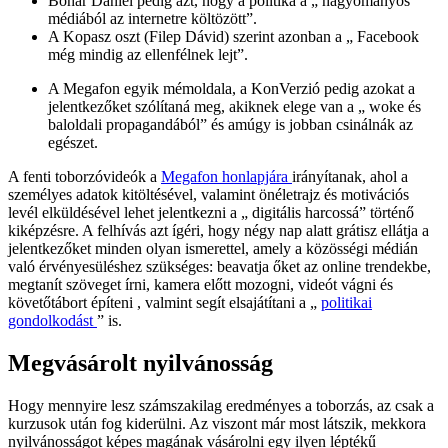
Bohár Dániel pedig azt, hogy a politika a „ hagyományos
médiából az internetre költözött”.
A Kopasz oszt (Filep Dávid) szerint azonban a „ Facebook
még mindig az ellenfélnek lejt”.
A Megafon egyik mémoldala, a KonVerzió pedig azokat a
jelentkezőket szólítaná meg, akiknek elege van a „ woke és
baloldali propagandából” és amúgy is jobban csinálnák az
egészet.
A fenti toborzóvideók a
Megafon honlapjára
irányítanak, ahol a
személyes adatok kitöltésével, valamint önéletrajz és motivációs
levél elküldésével lehet jelentkezni a „ digitális harcossá” történő
kiképzésre. A felhívás azt ígéri, hogy négy nap alatt grátisz ellátja a
jelentkezőket minden olyan ismerettel, amely a közösségi médián
való érvényesüléshez szükséges: beavatja őket az online trendekbe,
megtanít szöveget írni, kamera előtt mozogni, videót vágni és
követőtábort építeni , valmint segít elsajátítani a „
politikai
gondolkodást
” is.
Megvásárolt nyilvánosság
Hogy mennyire lesz számszakilag eredményes a toborzás, az csak a
kurzusok után fog kiderülni. Az viszont már most látszik, mekkora
nyilvánosságot képes magának vásárolni egy ilyen léptékű