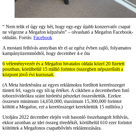
“ Nem telik el úgy egy hét, hogy egy-egy újabb konzervatív csapat
ne végezne a Megafon képzésén” – olvasható a Megafon Facebook-
oldalán. Forrás:
Facebook
A mostani felhívás annyiban tér el az egész évben zajló, folyamatos
kampányüzemmódtól, hogy december 4-e óta
6 véleményvezér és a Megafon hivatalos oldala közel 20 fizetett
posztban, körülbelül 15 millió forintos összegben népszerűsíti a
központ jövő évi kurzusait.
(A Meta hirdetéstára az egyes reklámokra fordított keretösszeget
tünteti fel, vagyis egy tól-ig értéket. A cikkben a decemberben futó
toborzóvideókra szánt hirdetési pénzeket összesítettük. Ezekre
összesen minimum 14,650,000, maximum 15,300,000 forintot
költött a Megafon, ezt a keretösszeget kerekítettük 15 millióra.)
Utoljára 2022 december elején volt hasonló összehangolt felhívás,
ekkor azonban az idei összeg töredékét, körülbelül 610 ezer forintot
költöttek a Megafonos csapatbővítés reklámozására.