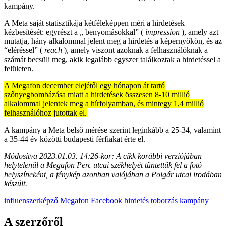
kampány.
A Meta saját statisztikája kétféleképpen méri a hirdetések
kézbesítését: egyrészt a „ benyomásokkal” (
impression
), amely azt
mutatja, hány alkalommal jelent meg a hirdetés a képernyőkön, és az
“eléréssel” (
reach
), amely viszont azoknak a felhasználóknak a
számát becsüli meg, akik legalább egyszer találkoztak a hirdetéssel a
felületen.
A Megafon december elejétől egy hónapon át tartó
szőnyegbombázása miatt a hirdetések összesen 8-10 millió
alkalommal jelentek meg a hírfolyamban, és mintegy 1,4 millió
felhasználóhoz jutottak el.
A kampány a Meta belső mérése szerint leginkább a 25-34, valamint
a 35-44 év közötti budapesti férfiakat érte el.
Módosítva 2023.01.03. 14:26-kor: A cikk korábbi verziójában
helytelenül a Megafon Perc utcai székhelyét tüntettük fel a fotó
helyszíneként, a fénykép azonban valójában a Polgár utcai irodában
készült.
influenszerképző
Megafon
Facebook
hirdetés
toborzás
kampány
A szerzőről