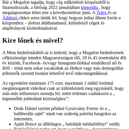
Bár a Megafon tagadja, hogy cég működését közpénzből is
finanszírozzák, a bíróság 2022 januárjában
kimondta
, hogy
megalapozottan lehet erre a következtetésre jutni. A
Telex
és az
Átlátszó
cikkei sorra tárták fel, hogy hogyan juthat állami forrás a
központhoz – jórészt átláthatatlanul, különböző cégek és
alapítványok közbeiktatásával.
Kire lőnek és mivel?
A Meta hirdetéstárából az is kiderül, hogy a Megafon hirdetéseinek
célközönsége minden Magyarországon élő, 18 és 45 (esetenként 40)
év közötti, Facebook- és/vagy Instagram-fiókkal rendelkező nő és
férfi – tehát nem sokat vacakoltak az életkor vagy más demográfiai
jellemzők szerinti bontást lehetővé tevő mikrotargetálással.
Az egyenként minimum 175 ezer, maximum 1 millió forinttal
megtámogatott videókat csak az különbözteti meg egymástól, hogy
más-más influenszer mondja fel, miért érdemes csatlakozni a „
legmenőbb jobboldali közösséghez”:
Deák Dániel szerint például Gyurcsány Ferenc és a „
balliberális sajtó” miatt van szükség patrióta hangokra az
interneten,
Apáti Bence az állítólagos „ baloldali médiafölényt” említi,