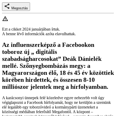
Megosztás
Ezt a cikket 2024 januárjában írtuk.
A benne lévő információk azóta elavulhattak.
Az influenszerképző a Facebookon
toboroz új „ digitális
szabadságharcosokat” Deák Dánielék
mellé. Szőnyegbombázás megy: a
Magyarországon élő, 18 és 45 év közöttiek
körében hirdettek, és összesen 8-10
milliószor jelentek meg a hírfolyamban.
A karácsonyi ünnepek felé közeledve egyre nehezebb volt úgy
végiglapozni a Facebook hírfolyamát, hogy ne kerüljön a szemünk
elé legalább egy toborzóvideó a kormánypárti üzeneteket a
közösségi médiában felerősítő Megafontól. A központ –