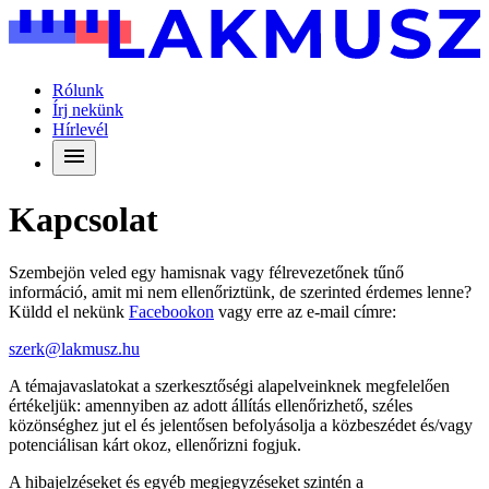
Rólunk
Írj nekünk
Hírlevél
Kapcsolat
Szembejön veled egy hamisnak vagy félrevezetőnek tűnő
információ, amit mi nem ellenőriztünk, de szerinted érdemes lenne?
Küldd el nekünk
Facebookon
vagy erre az e-mail címre:
szerk@lakmusz.hu
A témajavaslatokat a szerkesztőségi alapelveinknek megfelelően
értékeljük: amennyiben az adott állítás ellenőrizhető, széles
közönséghez jut el és jelentősen befolyásolja a közbeszédet és/vagy
potenciálisan kárt okoz, ellenőrizni fogjuk.
A hibajelzéseket és egyéb megjegyzéseket szintén a