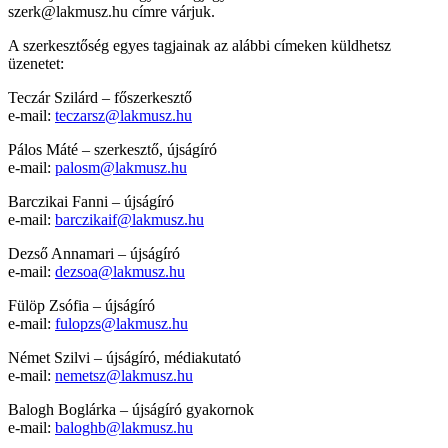
szerk@lakmusz.hu
címre várjuk.
A szerkesztőség egyes tagjainak az alábbi címeken küldhetsz
üzenetet:
Teczár Szilárd – főszerkesztő
e-mail:
teczarsz@lakmusz.hu
Pálos Máté – szerkesztő, újságíró
e-mail:
palosm@lakmusz.hu
Barczikai Fanni – újságíró
e-mail:
barczikaif@lakmusz.hu
Dezső Annamari – újságíró
e-mail:
dezsoa@lakmusz.hu
Fülöp Zsófia – újságíró
e-mail:
fulopzs@lakmusz.hu
Német Szilvi – újságíró, médiakutató
e-mail:
nemetsz@lakmusz.hu
Balogh Boglárka – újságíró gyakornok
e-mail:
baloghb@lakmusz.hu