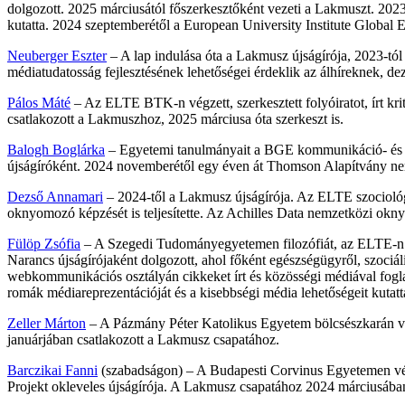
dolgozott. 2025 márciusától főszerkesztőként vezeti a Lakmuszt. 2023
kutatta. 2024 szeptemberétől a European University Institute Global 
Neuberger Eszter
– A lap indulása óta a Lakmusz újságírója, 2023-tó
médiatudatosság fejlesztésének lehetőségei érdeklik az álhíreknek, de
Pálos Máté
– Az ELTE BTK-n végzett, szerkesztett folyóiratot, írt kri
csatlakozott a Lakmuszhoz, 2025 márciusa óta szerkeszt is.
Balogh Boglárka
– Egyetemi tanulmányait a BGE kommunikáció- és mé
újságíróként. 2024 novemberétől egy éven át Thomson Alapítvány ne
Dezső Annamari
– 2024-től a Lakmusz újságírója. Az ELTE szociológ
oknyomozó képzését is teljesítette. Az Achilles Data nemzetközi okn
Fülöp Zsófia
– A Szegedi Tudományegyetemen filozófiát, az ELTE-n ko
Narancs újságírójaként dolgozott, ahol főként egészségügyről, szociá
webkommunikációs osztályán cikkeket írt és közösségi médiával fogla
romák médiareprezentációját és a kisebbségi média lehetőségeit kuta
Zeller Márton
– A Pázmány Péter Katolikus Egyetem bölcsészkarán végz
januárjában csatlakozott a Lakmusz csapatához.
Barczikai Fanni
(szabadságon) – A Budapesti Corvinus Egyetemen vég
Projekt okleveles újságírója. A Lakmusz csapatához 2024 márciusában