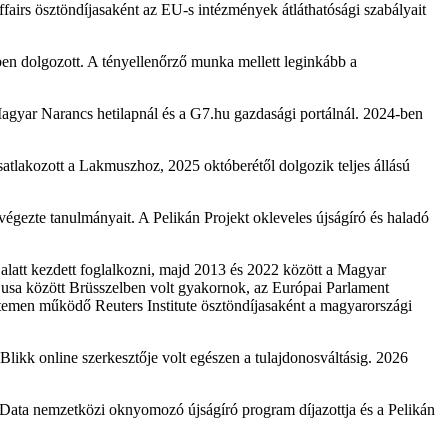
fairs ösztöndíjasaként az EU-s intézmények átláthatósági szabályait
en dolgozott. A tényellenőrző munka mellett leginkább a
a Magyar Narancs hetilapnál és a G7.hu gazdasági portálnál. 2024-ben
akozott a Lakmuszhoz, 2025 októberétől dolgozik teljes állású
ezte tanulmányait. A Pelikán Projekt okleveles újságíró és haladó
latt kezdett foglalkozni, majd 2013 és 2022 között a Magyar
ájusa között Brüsszelben volt gyakornok, az Európai Parlament
etemen működő Reuters Institute ösztöndíjasaként a magyarországi
likk online szerkesztője volt egészen a tulajdonosváltásig. 2026
Data nemzetközi oknyomozó újságíró program díjazottja és a Pelikán