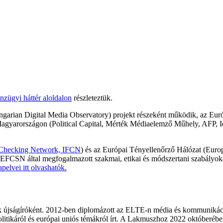
nzügyi háttér aloldalon
részleteztük.
ian Digital Media Observatory) projekt részeként működik, az Európ
en Magyarországon (Political Capital, Mérték Médiaelemző Műhely, AF
t-Checking Network, IFCN
) és az Európai Tényellenőrző Hálózat (Eur
z EFCSN által megfogalmazott szakmai, etikai és módszertani szabályoka
pelvei itt olvashatók.
ik újságíróként. 2012-ben diplomázott az ELTE-n média és kommunikác
olitikáról és európai uniós témákról írt. A Lakmuszhoz 2022 októberében 