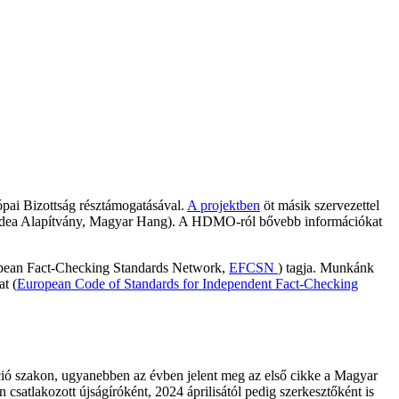
ai Bizottság résztámogatásával.
A projektben
öt másik szervezettel
P, Idea Alapítvány, Magyar Hang). A HDMO-ról bővebb információkat
opean Fact-Checking Standards Network,
EFCSN
) tagja. Munkánk
t (
European Code of Standards for Independent Fact-Checking
ió szakon, ugyanebben az évben jelent meg az első cikke a Magyar
csatlakozott újságíróként, 2024 áprilisától pedig szerkesztőként is