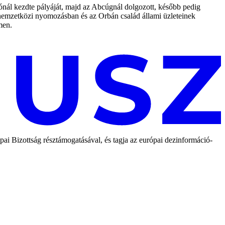
ónál kezdte pályáját, majd az Abcúgnál dolgozott, később pedig
b nemzetközi nyomozásban és az Orbán család állami üzleteinek
men.
 Bizottság résztámogatásával, és tagja az európai dezinformáció-