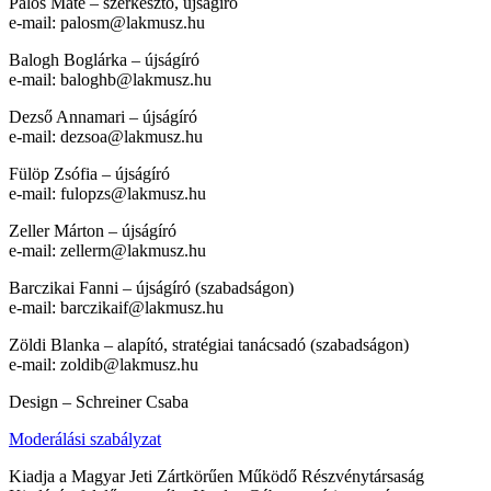
Pálos Máté – szerkesztő, újságíró
e-mail:
palosm@lakmusz.hu
Balogh Boglárka – újságíró
e-mail:
baloghb@lakmusz.hu
Dezső Annamari – újságíró
e-mail:
dezsoa@lakmusz.hu
Fülöp Zsófia – újságíró
e-mail:
fulopzs@lakmusz.hu
Zeller Márton – újságíró
e-mail:
zellerm@lakmusz.hu
Barczikai Fanni – újságíró (szabadságon)
e-mail:
barczikaif@lakmusz.hu
Zöldi Blanka – alapító, stratégiai tanácsadó (szabadságon)
e-mail:
zoldib@lakmusz.hu
Design – Schreiner Csaba
Moderálási szabályzat
Kiadja a Magyar Jeti Zártkörűen Működő Részvénytársaság