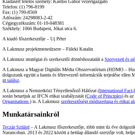
Kiadásért felelős személy: Kardos Gábor vezérigazgató
Telefon: (1) 796-8199
Fax: (1) 799-8569
Adószám: 24298083-2-42
Cégjegyzékszám: 01-10-048381
Székhely: 1066 Budapest, Jókai utca 6.
A kiadó főszerkesztője – Uj Péter
A Lakmusz projektmenedzsere – Füleki Katalin
A Lakmusz stratégiai és szerkesztői döntéshozatalát a
Szervezeti és pé
A Lakmusz a Magyar Digitális Média Obszervatórium (HDMO – Hungar
dolgozunk együtt a hamis és félrevezető információk terjedése ell
itt találsz
.
A Lakmusz a Nemzetközi Tényellenőrző Hálózat (
International Fac
során betartjuk az IFCN etikai szabályzatát (
Code of Principles
) és a
Organisations
) is. A Lakmusz
szerkesztőségi módszertana és etikai ala
Munkatársainkról
Teczár Szilárd
– A Lakmusz főszerkesztője, több mint tíz éve dolgoz
Narancsban. 2013 és 2022 között a hetilap állandó szerzője volt, belp