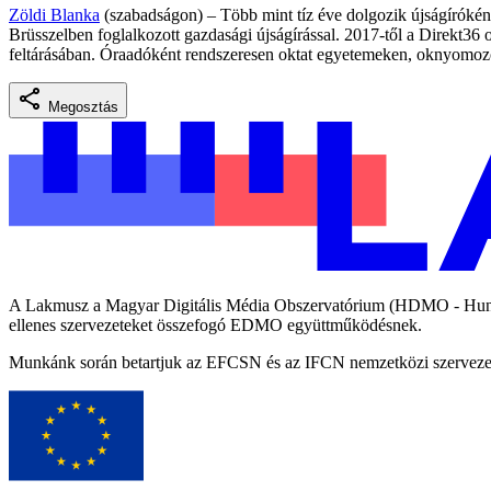
Zöldi Blanka
(szabadságon) – Több mint tíz éve dolgozik újságíróként
Brüsszelben foglalkozott gazdasági újságírással. 2017-től a Direkt36
feltárásában. Óraadóként rendszeresen oktat egyetemeken, oknyomozó 
Megosztás
A Lakmusz a Magyar Digitális Média Obszervatórium (HDMO - Hungari
ellenes szervezeteket összefogó EDMO együttműködésnek.
Munkánk során betartjuk az EFCSN és az IFCN nemzetközi szervezetek