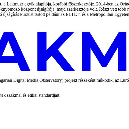
, a Lakmusz egyik alapítója, korábbi főszerkesztője. 2014-ben az Orig
 oknyomozó központ újságírója, majd szerkesztője volt. Részt vett töb
újságírás kurzust tartott például az ELTE-n és a Metropolitan Egyete
an Digital Media Observatory) projekt részeként működik, az Európai
 szakmai és etikai standardjait.