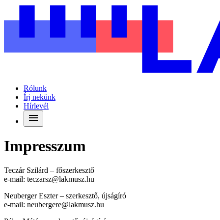
Rólunk
Írj nekünk
Hírlevél
Impresszum
Teczár Szilárd – főszerkesztő
e-mail:
teczarsz@lakmusz.hu
Neuberger Eszter – szerkesztő, újságíró
e-mail:
neubergere@lakmusz.hu