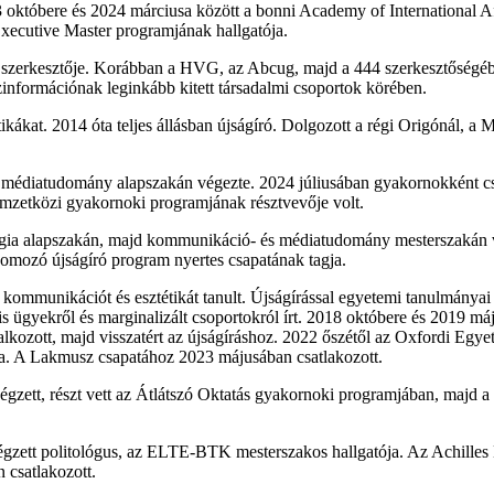
 októbere és 2024 márciusa között a bonni Academy of International Af
Executive Master programjának hallgatója.
l szerkesztője. Korábban a HVG, az Abcug, majd a 444 szerkesztőségéb
zinformációnak leginkább kitett társadalmi csoportok körében.
tikákat. 2014 óta teljes állásban újságíró. Dolgozott a régi Origónál, 
diatudomány alapszakán végezte. 2024 júliusában gyakornokként csatl
mzetközi gyakornoki programjának résztvevője volt.
ia alapszakán, majd kommunikáció- és médiatudomány mesterszakán vég
yomozó újságíró program nyertes csapatának tagja.
mmunikációt és esztétikát tanult. Újságírással egyetemi tanulmányai a
lis ügyekről és marginalizált csoportokról írt. 2018 októbere és 2019 m
lkozott, majd visszatért az újságíráshoz. 2022 őszétől az Oxfordi Egy
tta. A Lakmusz csapatához 2023 májusában csatlakozott.
ett, részt vett az Átlátszó Oktatás gyakornoki programjában, majd a B
zett politológus, az ELTE-BTK mesterszakos hallgatója. Az Achilles 
 csatlakozott.