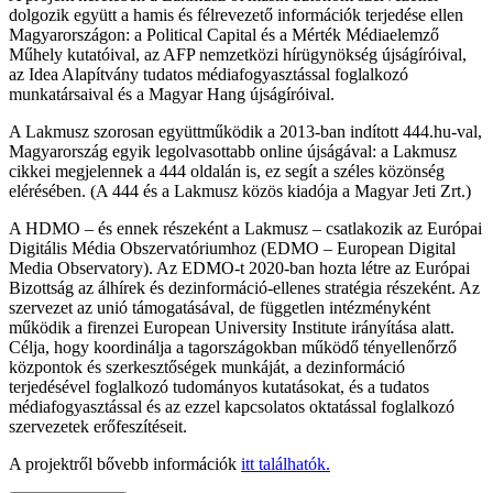
dolgozik együtt a hamis és félrevezető információk terjedése ellen
Magyarországon: a Political Capital és a Mérték Médiaelemző
Műhely kutatóival, az AFP nemzetközi hírügynökség újságíróival,
az Idea Alapítvány tudatos médiafogyasztással foglalkozó
munkatársaival és a Magyar Hang újságíróival.
A Lakmusz szorosan együttműködik a 2013-ban indított 444.hu-val,
Magyarország egyik legolvasottabb online újságával: a Lakmusz
cikkei megjelennek a 444 oldalán is, ez segít a széles közönség
elérésében. (A 444 és a Lakmusz közös kiadója a Magyar Jeti Zrt.)
A HDMO – és ennek részeként a Lakmusz – csatlakozik az Európai
Digitális Média Obszervatóriumhoz (EDMO – European Digital
Media Observatory). Az EDMO-t 2020-ban hozta létre az Európai
Bizottság az álhírek és dezinformáció-ellenes stratégia részeként. Az
szervezet az unió támogatásával, de független intézményként
működik a firenzei European University Institute irányítása alatt.
Célja, hogy koordinálja a tagországokban működő tényellenőrző
központok és szerkesztőségek munkáját, a dezinformáció
terjedésével foglalkozó tudományos kutatásokat, és a tudatos
médiafogyasztással és az ezzel kapcsolatos oktatással foglalkozó
szervezetek erőfeszítéseit.
A projektről bővebb információk
itt találhatók.