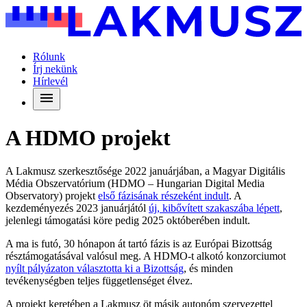
Rólunk
Írj nekünk
Hírlevél
A HDMO projekt
A Lakmusz szerkesztősége 2022 januárjában, a Magyar Digitális
Média Obszervatórium (HDMO – Hungarian Digital Media
Observatory) projekt
első fázisának részeként indult
. A
kezdeményezés 2023 januárjától
új, kibővített szakaszába lépett
,
jelenlegi támogatási köre pedig 2025 októberében indult.
A ma is futó, 30 hónapon át tartó fázis is az Európai Bizottság
résztámogatásával valósul meg. A HDMO-t alkotó konzorciumot
nyílt pályázaton
választotta ki a Bizottság
, és minden
tevékenységben teljes függetlenséget élvez.
A projekt keretében a Lakmusz öt másik autonóm szervezettel