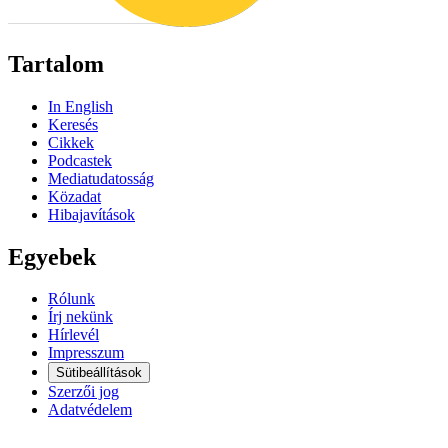
Tartalom
In English
Keresés
Cikkek
Podcastek
Mediatudatosság
Közadat
Hibajavítások
Egyebek
Rólunk
Írj nekünk
Hírlevél
Impresszum
Sütibeállítások
Szerzői jog
Adatvédelem