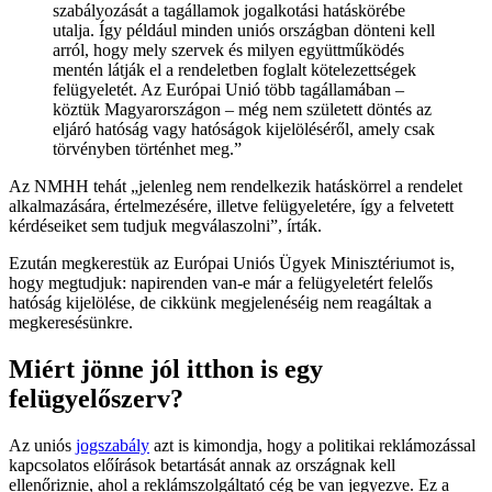
szabályozását a tagállamok jogalkotási hatáskörébe
utalja. Így például minden uniós országban dönteni kell
arról, hogy mely szervek és milyen együttműködés
mentén látják el a rendeletben foglalt kötelezettségek
felügyeletét. Az Európai Unió több tagállamában –
köztük Magyarországon – még nem született döntés az
eljáró hatóság vagy hatóságok kijelöléséről, amely csak
törvényben történhet meg.”
Az NMHH tehát „jelenleg nem rendelkezik hatáskörrel a rendelet
alkalmazására, értelmezésére, illetve felügyeletére, így a felvetett
kérdéseiket sem tudjuk megválaszolni”, írták.
Ezután megkerestük az Európai Uniós Ügyek Minisztériumot is,
hogy megtudjuk: napirenden van-e már a felügyeletért felelős
hatóság kijelölése, de cikkünk megjelenéséig nem reagáltak a
megkeresésünkre.
Miért jönne jól itthon is egy
felügyelőszerv?
Az uniós
jogszabály
azt is kimondja, hogy a politikai reklámozással
kapcsolatos előírások betartását annak az országnak kell
ellenőriznie, ahol a reklámszolgáltató cég be van jegyezve. Ez a