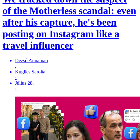
of the Motherless scandal: even
after his capture, he's been
posting on Instagram like a
travel influencer
Dezső Annamari
,
Kuglics Sarolta
·
Július 28.
·