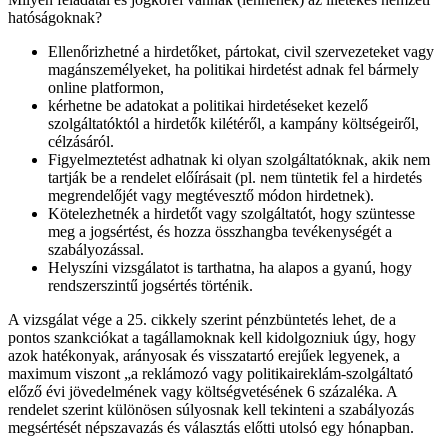
hatóságoknak?
Ellenőrizhetné a hirdetőket, pártokat, civil szervezeteket vagy
magánszemélyeket, ha politikai hirdetést adnak fel bármely
online platformon,
kérhetne be adatokat a politikai hirdetéseket kezelő
szolgáltatóktól a hirdetők kilétéről, a kampány költségeiről,
célzásáról.
Figyelmeztetést adhatnak ki olyan szolgáltatóknak, akik nem
tartják be a rendelet előírásait (pl. nem tüntetik fel a hirdetés
megrendelőjét vagy megtévesztő módon hirdetnek).
Kötelezhetnék a hirdetőt vagy szolgáltatót, hogy szüntesse
meg a jogsértést, és hozza összhangba tevékenységét a
szabályozással.
Helyszíni vizsgálatot is tarthatna, ha alapos a gyanú, hogy
rendszerszintű jogsértés történik.
A vizsgálat vége a 25. cikkely szerint pénzbüntetés lehet, de a
pontos szankciókat a tagállamoknak kell kidolgozniuk úgy, hogy
azok hatékonyak, arányosak és visszatartó erejűek legyenek, a
maximum viszont „a reklámozó vagy politikaireklám-szolgáltató
előző évi jövedelmének vagy költségvetésének 6 százaléka. A
rendelet szerint különösen súlyosnak kell tekinteni a szabályozás
megsértését népszavazás és választás előtti utolsó egy hónapban.