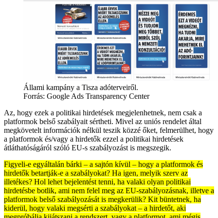
Állami kampány a Tisza adóterveiről.
Forrás:
Google Ads Transparency Center
Az, hogy ezek a politikai hirdetések megjelenhetnek, nem csak a
platformok belső szabályait sértheti. Mivel az uniós rendelet által
megkövetelt információk nélkül teszik közzé őket, felmerülhet, hogy
a platformok és/vagy a hirdetők ezzel a politikai hirdetések
átláthatóságáról szóló EU-s szabályozást is megszegik.
Figyeli-e egyáltalán bárki – a sajtón kívül – hogy a platformok és
hirdetők betartják-e a szabályokat? Ha igen, melyik szerv az
illetékes? Hol lehet bejelentést tenni, ha valaki olyan politikai
hirdetésbe botlik, ami nem felel meg az EU-szabályozásnak, illetve a
platformok belső szabályozását is megkerülik? Kit büntetnek, ha
kiderül, hogy valaki megsérti a szabályokat – a hirdetőt, aki
megpróbálja kijátszani a rendszert, vagy a platformot, ami mégis