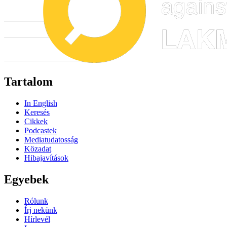
Tartalom
In English
Keresés
Cikkek
Podcastek
Mediatudatosság
Közadat
Hibajavítások
Egyebek
Rólunk
Írj nekünk
Hírlevél