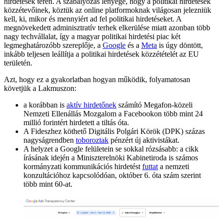
hirdetések terén. A szabályozás lényege, hogy a politikai hirdetések
közzétevőinek, köztük az online platformoknak világosan jelezniük
kell, ki, mikor és mennyiért ad fel politikai hirdetéseket. A
megnövekedett adminisztratív terhek elkerülése miatt azonban több
nagy techvállalat, így a magyar politikai hirdetési piac két
legmeghatározóbb szereplője, a
Google
és a
Meta
is úgy döntött,
inkább teljesen leállítja a politikai hirdetések közzétételét az EU
területén.
Azt, hogy ez a gyakorlatban hogyan működik, folyamatosan
követjük a Lakmuszon:
a korábban is
aktív hirdetőnek
számító Megafon-közeli
Nemzeti Ellenállás Mozgalom a Facebookon több mint 24
millió forintért hirdetett a tiltás óta.
A Fideszhez köthető Digitális Polgári Körök (DPK) százas
nagyságrendben
toboroztak
pénzért új aktivistákat.
A helyzet a Google felületein se sokkal rózsásabb: a cikk
írásának idején a Miniszterelnöki Kabinetiroda is számos
kormányzati kommunikációs hirdetést
futtat
a nemzeti
konzultációhoz kapcsolódóan, október 6. óta szám szerint
több mint 60-at.