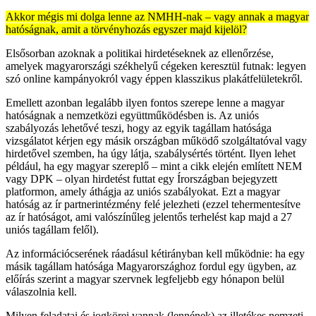
Akkor mégis mi dolga lenne az NMHH-nak – vagy annak a magyar
hatóságnak, amit a törvényhozás egyszer majd kijelöl?
Elsősorban azoknak a politikai hirdetéseknek az ellenőrzése,
amelyek magyarországi székhelyű cégeken keresztül futnak: legyen
szó online kampányokról vagy éppen klasszikus plakátfelületekről.
Emellett azonban legalább ilyen fontos szerepe lenne a magyar
hatóságnak a nemzetközi együttműködésben is. Az uniós
szabályozás lehetővé teszi, hogy az egyik tagállam hatósága
vizsgálatot kérjen egy másik országban működő szolgáltatóval vagy
hirdetővel szemben, ha úgy látja, szabálysértés történt. Ilyen lehet
például, ha egy magyar szereplő – mint a cikk elején említett NEM
vagy DPK – olyan hirdetést futtat egy Írországban bejegyzett
platformon, amely áthágja az uniós szabályokat. Ezt a magyar
hatóság az ír partnerintézmény felé jelezheti (ezzel tehermentesítve
az ír hatóságot, ami valószínűleg jelentős terhelést kap majd a 27
uniós tagállam felől).
Az információcserének ráadásul kétirányban kell működnie: ha egy
másik tagállam hatósága Magyarországhoz fordul egy ügyben, az
előírás szerint a magyar szervnek legfeljebb egy hónapon belül
válaszolnia kell.
Milyen feladatai és jogkörei vannak (lennének) az illetékes nemzeti