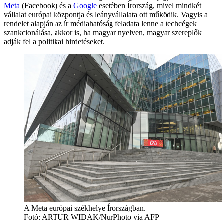
Meta
(Facebook) és a
Google
esetében Írország, mivel mindkét
vállalat európai központja és leányvállalata ott működik. Vagyis a
rendelet alapján az ír médiahatóság feladata lenne a techcégek
szankcionálása, akkor is, ha magyar nyelven, magyar szereplők
adják fel a politikai hirdetéseket.
A Meta európai székhelye Írországban.
Fotó:
ARTUR WIDAK/NurPhoto via AFP