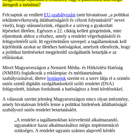
átengedi a tartalmat?
Felcsaptuk az említett
EU-szabályozást
(ami hivatalosan „a politikai
reklámtevékenység átláthatóságáról és célzott folytatásáról” nevet
viseli), hogy utánanézzünk, eligazít-e a szöveg a gyakorlati
lépéseket illetően. Egészen a 22. cikkig kellett görgetnünk, mire
eljutottunk ahhoz a részhez, amely a rendelet végrehajtásáról és
felügyeletéről szól. Itt egyértelműen szerepel: a tagállamoknak kell
kijelölniük azokat az illetékes hatóságokat, amelyek ellenőrzik, hogy
a politikai hirdetéseket megjelenítő szolgáltatók betartják-e az
előírásokat.
Mivel Magyarországon a Nemzeti Média- és Hírközlési Hatóság
(NMHH) foglalkozik a reklámpiac és médiatartalmak
szabályozásával, illetve
honlapjuk
szerint ez a szerv látja el a szintén
uniós szintű digitális szolgáltatásokról szóló rendelet (DSA)
felügyeletét, írásban fordultunk a hatósághoz a fenti kérdésekkel.
A válaszuk szerint jelenleg Magyarországon nincs olyan intézmény,
amely hivatalosan felelős lenne a politikai hirdetések átláthatóságát
szabályozó uniós rendelet betartatásáért.
„A rendelet a tagállamokban közvetlenül alkalmazandó,
ugyanakkor hazai alkalmazásához mégis implementáció
szükséges. A rendelet ugyanis számos alapvető kérdés