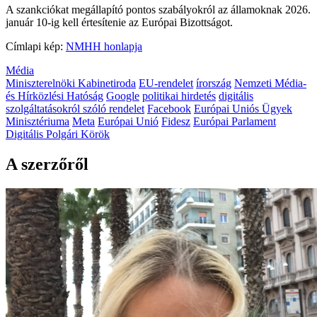
A szankciókat megállapító pontos szabályokról az államoknak 2026.
január 10-ig kell értesítenie az Európai Bizottságot.
Címlapi kép:
NMHH honlapja
Média
Miniszterelnöki Kabinetiroda
EU-rendelet
írország
Nemzeti Média-
és Hírközlési Hatóság
Google
politikai hirdetés
digitális
szolgáltatásokról szóló rendelet
Facebook
Európai Uniós Ügyek
Minisztériuma
Meta
Európai Unió
Fidesz
Európai Parlament
Digitális Polgári Körök
A szerzőről