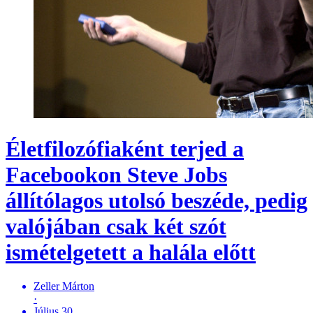
Életfilozófiaként terjed a
Facebookon Steve Jobs
állítólagos utolsó beszéde, pedig
valójában csak két szót
ismételgetett a halála előtt
Zeller Márton
·
Július 30.