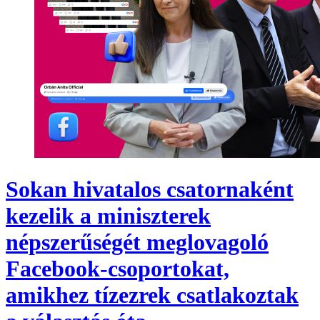
Sokan hivatalos csatornaként
kezelik a miniszterek
népszerűségét meglovagoló
Facebook-csoportokat,
amikhez tízezrek csatlakoztak