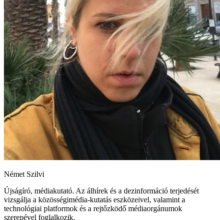
Német Szilvi
Újságíró, médiakutató. Az álhírek és a dezinformáció terjedését
vizsgálja a közösségimédia-kutatás eszközeivel, valamint a
technológiai platformok és a rejtőzködő médiaorgánumok
szerepével foglalkozik.